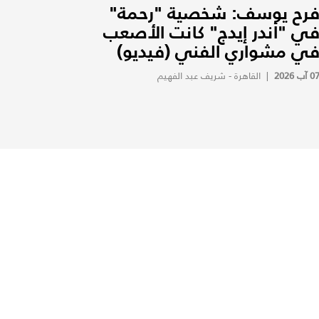
رح يوسف: شخصية "رحمة"
ي "أندر إيدج" كانت الأصعب
ي مشواري الفني (فيديو)
0 آب 2026
|
القاهرة - شريف عبد الفهيم