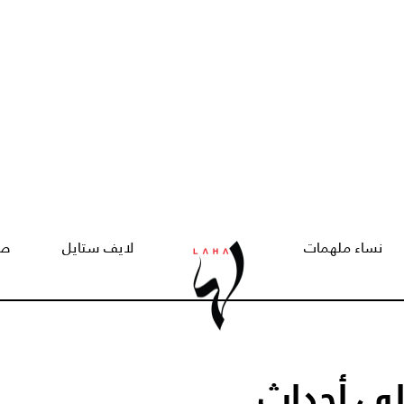
نساء ملهمات
لايف ستايل
صح
لى أحداث