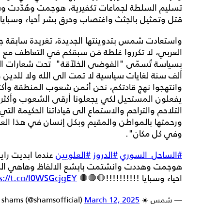
تسليم السلطة لجماعات تكفيرية، هوجمت وهُدّدت وشُ
قتل وتمثيل بالجثث واغتصاب وحرق بشر أحياء وسبايا!
واستعادت شمس بتدوينتها الجديدة، تغريدة سابقة جاء
العربي، لا تكرروا غلطة مَن سبقكم في التعاطف مع ال
بسياسة تُسمّى "الفوضى الخلاّقة" تحت شعارات الل
ألف سنة لغايات سياسية لا تمت الى الله ولا للدين و
وانتهجوا نهج قادتكم، نحن أئمن شعوب المنطقة وأكثرها
يفعلون المستحيل لكي يجعلونا أرقى الشعوب وأكثرها 
التلاحم والتراحم والاستماع الى قياداتنا الحكيمة التي
ورحمتها بالمواطن والمقيم وبكل إنسان في هذا العالم،
وفي كل مكان".
#الساحل_السوري
#الدروز
#العلويين
عندما ابديت راي
هوجمت وهددت وانشتمت بابشع الالفاظ وهاهي النت
احياء وسبايا !!!!!!!!!!🛑🛑🛑
s://t.co/I0WSGcjgEY
— شمس ☀️ shams (@shamsofficial)
March 12, 2025