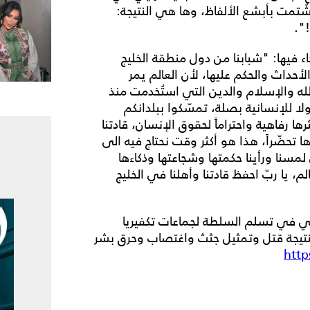
تمت بأبشع الألفاظ، وها هي النتيجة:
".
 فيها: "شبابنا من دول منطقة الخليج
أحداث والحكم عليها، لأن العالم يمر
ه والإسلام والدين التي استُخدمت منذ
لا للإنسانية بصلة، تمسّكوا ببلدانكم
 رفاهية واحتراماً لحقوق الإنسان، قادتنا
تحضّراً، هذا هو أكثر وقت نحتاج فيه الى
 لمسنا ورأينا حكمتها وشجاعتها وذكاءها
 يا ربّ احفظ قادتنا وأهلنا في الخليج
ي في تسلم السلطة لجماعات تكفيريا
يجة قتل وتمثيل جثث واغتصاب وحرق بشر
http