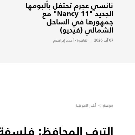
نانسي عجرم تحتفل بألبومها
الجديد "Nancy 11" مع
جمهورها في الساحل
الشمالي (فيديو)
07 آب 2026
|
القاهرة - أحمد إبراهيم
موضة
>
أخبار الموضة
الترف المحافظ: فلسفة ا