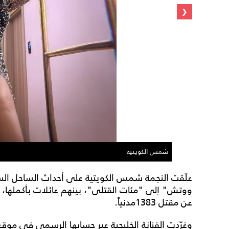
‹
شمس الكويتية
علّقت النجمة شمس الكويتية على أحداث الساحل ال
ووتش" إلى "مئات القتلى"، بينهم عائلات بأكملها، ب
عن مقتل 1383مدنياً.
وغرّدت الفنانة الخليجية عبر حسابها الرسمي في موق