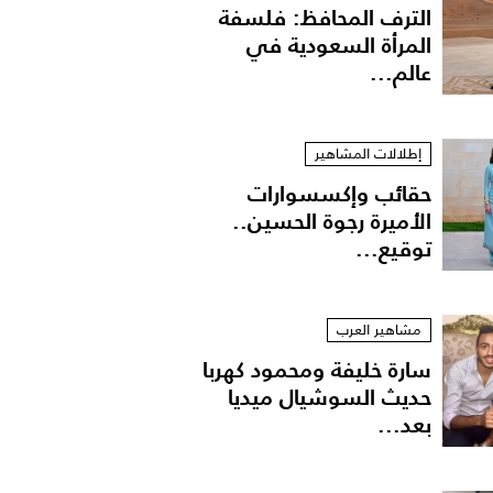
الترف المحافظ: فلسفة
المرأة السعودية في
عالم...
إطلالات المشاهير
حقائب وإكسسوارات
الأميرة رجوة الحسين..
توقيع...
مشاهير العرب
سارة خليفة ومحمود كهربا
حديث السوشيال ميديا
بعد...