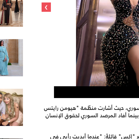
›
شمس الكويتية
سوري، حيث أشارت منظّمة "هيومن رايتس
ينما أفاد المرصد السوري لحقوق الإنسان
ع "إكس" قائلةً: "عندما أبديت رأيي في