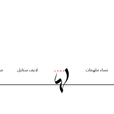
نساء ملهمات
لايف ستايل
صح