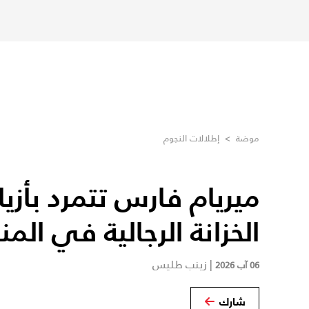
موضة
>
إطلالات النجوم
ميريام فارس تتمرد بأزي
الخزانة الرجالية في المن
|
زينب طليس
06 آب 2026
شارك