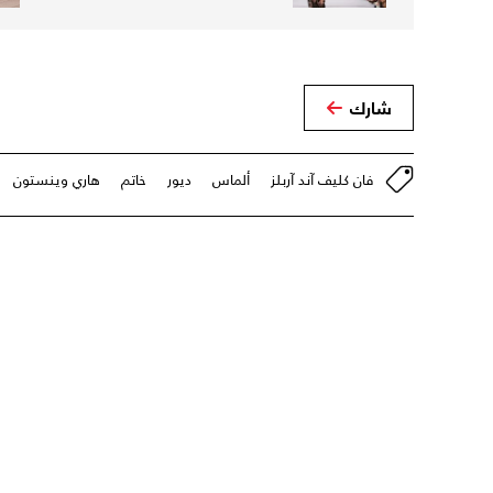
شارك
فان كليف آند آربلز
ألماس
ديور
خاتم
هاري وينستون