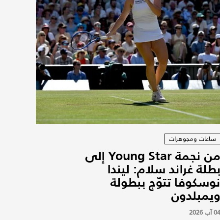
ساعات ومجوهرات
من نجمة Young Star إلى
طلة غراند سلام: ليندا
وسكوفا تتوّج ببطولة
يمبلدون
0 آب 2026