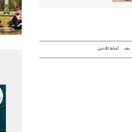
عقد
أقراط للأذنين