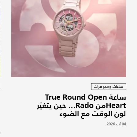
ساعات ومجوهرات
ساعة True Round Open
Heartمن Rado... حين يتغيّر
ب
لون الوقت مع الضوء
ن
و
04 آب 2026
4