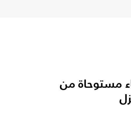
اء مستوحاة من
زل