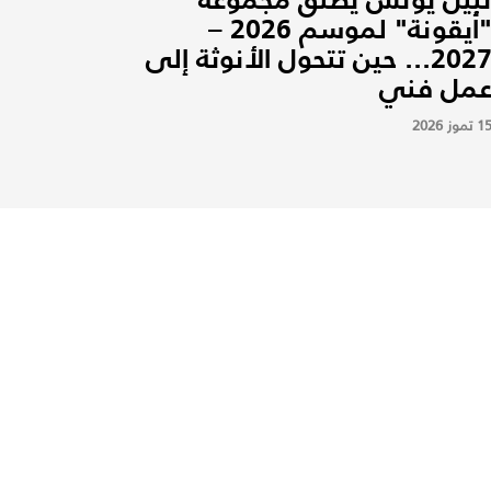
"أيقونة" لموسم 2026 –
2027... حين تتحول الأنوثة إلى
مل فني
1 تموز 2026