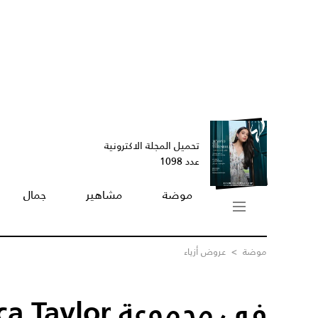
تحميل المجلة الاكترونية
عدد 1098
موضة
مشاهير
جمال
موضة
>
عروض أزياء
في مجموعة Rebecca Taylor