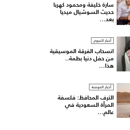
سارة خليفة ومحمود كهربا
حديث السوشيال ميديا
بعد...
أخبار النجوم
انسحاب الفرقة الموسيقية
من حفل دنيا بطمة..
هذا...
أخبار الموضة
الترف المحافظ: فلسفة
المرأة السعودية في
عالم...