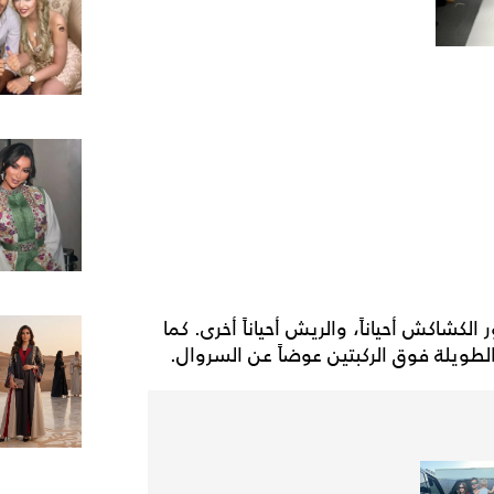
 الكشاكش أحياناً، والريش أحياناً أخرى. كما
لطويلة فوق الركبتين عوضاً عن السروال.