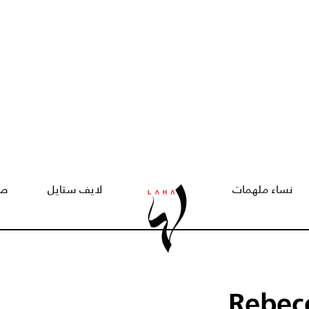
نساء ملهمات
لايف ستايل
صح