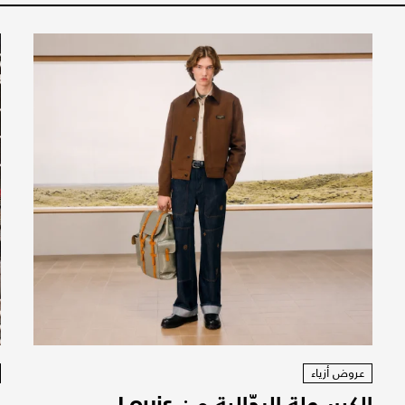
عروض أزياء
الكبسولة الرجّالية من Louis
ن