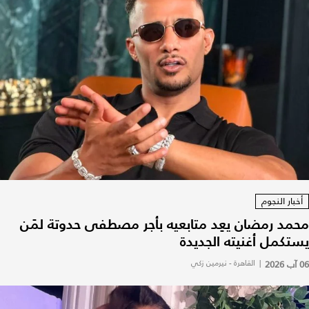
أخبار النجوم
محمد رمضان يعِد متابعيه بأجر مصطفى حدوتة لمَن
يستكمل أغنيته الجديدة
06 آب 2026
|
القاهرة - نيرمين زكي