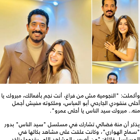
وأكملت: "النجومية مش من فراغ، أنت نجم بأفعالك، مبروك يا
أحلى عنقودي الجارحي أبو العباس، وملكوته مفيش أجمل
منه.. مبروك سيد الناس يا أحلى عمرو".
يذكر أن منة فضالي تشارك في مسلسل "سيد الناس" بدور
"سماح الهواري"، وكانت علقت على مشاهد بكائها في
المسلسل قائلة: "من أصعب المشاهد اللي بقدمها بتاخد