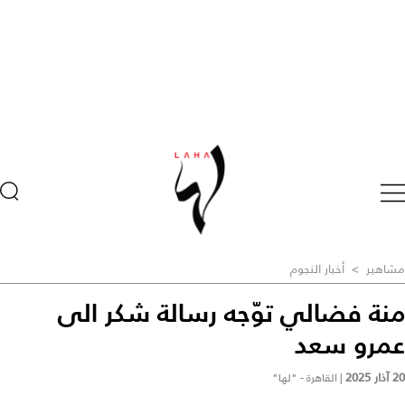
مشاهير
>
أخبار النجوم
منة فضالي توّجه رسالة شكر الى
عمرو سعد
20 آذار 2025
|
القاهرة - "لها"