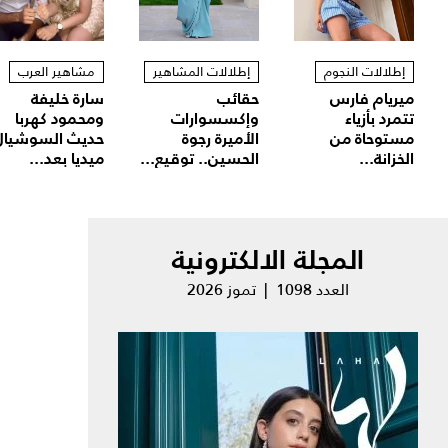
إطلالات النجوم
إطلالات المشاهير
مشاهير العرب
ميريام فارس
حقائب
سارة خليفة
تتمرد بأزياء
وإكسسوارات
ومحمود كهربا
مستوحاة من
الأميرة رجوة
حديث السوشيال
الخزانة...
الحسين.. توقيع...
ميديا بعد...
المجلة الالكترونية
العدد 1098 | تموز 2026