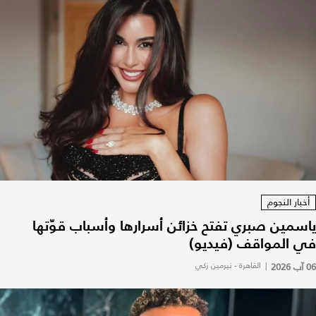
أخبار النجوم
ياسمين صبري تفتح خزائن أسرارها وأسباب قوّتها
في المواقف (فيديو)
06 آب 2026
|
القاهرة - نيرمين زكي