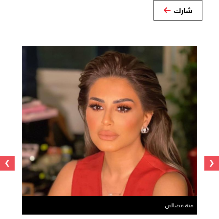
شارك
›
‹
منة فضالي