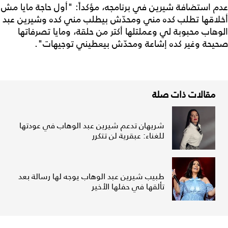
عدم استضافة شيرين في برنامجه، مؤكداً: "أول حاجة مايا مش
أخلاقها تطلب كده مني ومحدّش بيطلب مني كده وشيرين عبد
الوهاب محبوبة لي وعملتلها أكتر من حلقة، ومايا تصرفاتها
صحيحة وغير كده إشاعة ومحدّش بيعطيني توجيهات".
مقالات ذات صلة
شريهان تدعم شيرين عبد الوهاب في عودتها
للغناء: عبقرية لن تتكرر
طبيب شيرين عبد الوهاب يوجه لها رسالة بعد
تألقها في حفلها الأخير