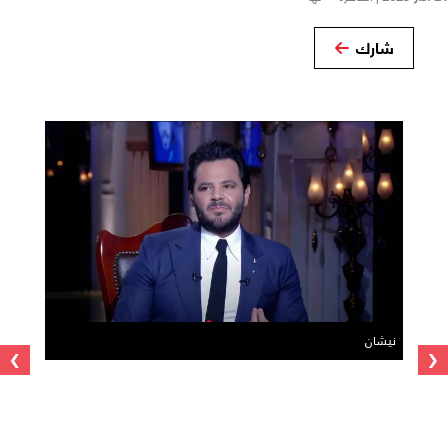
شارك
›
‹
نيشان