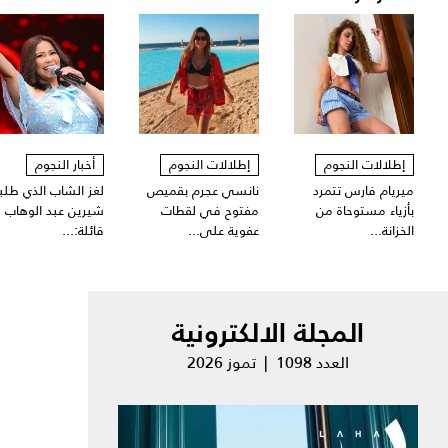
إطلالات النجوم
إطلالات النجوم
أخبار النجوم
ميريام فارس تتمرد
نانسي عجرم بقميص
لغز الشاب الذي طلبت
بأزياء مستوحاة من
مفتوح في لقطات
شيرين عبد الوهاب
الخزانة...
عفوية على...
قائلة:...
المجلة الالكترونية
العدد 1098 | تموز 2026