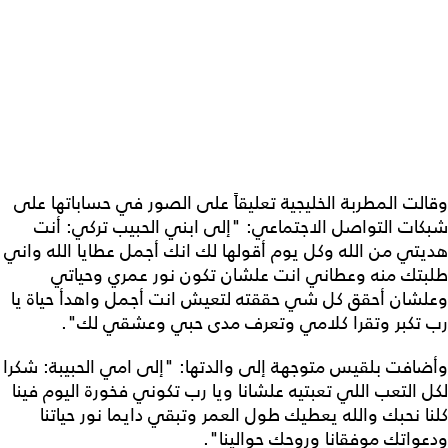
وقالت المطربة الخليجية تعليقاً على الصور في حساباتها على
شبكات التواصل الاجتماعي: "إلى ابني الحبيب تركي: أنت
هديتي من الله وكل يوم أقولها لك انك أجمل عطايا الله واني
طلبتك منه وعطاني انت علشان تكون نور عمري وحياتي
وعلشان أحقق كل شي حققته لتعيش انت أجمل واهدأ حياة يا
رب تكبر وتقرا كلامي وتعرف مدى حبي وعشقي لك".
وأضافت بلقيس متوجهة إلى والدتها: "إلى امي الحبيبة: شكرا
لكل التعب اللي تعبتيه علشانا ويا رب تكوني فخورة اليوم فينا
كلنا نحبك والله يعطيك طول العمر وتبقي دايما نور حياتنا
ودعواتك موفقانا وروحك حوالينا".