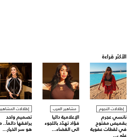
الأكثر قراءة
إطلالات النجوم
مشاهير العرب
إطلالات المشاهير
نانسي عجرم
الإعلامية داليا
تصميم واحد
بقميص مفتوح
فؤاد تهدّد باللجوء
يرافقها دائماً.. م
في لقطات عفوية
الى القضاء...
هو سر الخيار...
على...