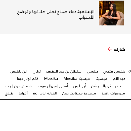
الإعلامية دعاء صلاح تعلن طلاقها وتوضح
الأسباب
شارك
بلقيس فتحي
بلقيس
سلطان بن عبد اللطيف
تركي
ابن بلقيس
عيد الأم
ميسيكا
ميسيكا Messika
Messika
خاتم لونار ديفا
عقد ديسكو بالسيشن
أبوظبي
أساور إمبريال موف
خاتم ديفاين إنيغما
مجوهرات راقية
مجموعة ميدنايت صن
الفنانة الإماراتية
أقراط
طلاق