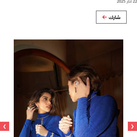
22 آذار 2025
شارك
›
‹