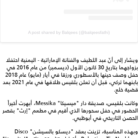
A post shared by Balqees (@balqeesfathi)
ويشار إلى أنّ عبد اللطيف والفنانة الإماراتية - اليمنية احتفلا
بزواجهما بتاريخ 30 كانون الأول (ديسمبر) من عام 2016 في
حفل وصف حينها بالأسطوري ورزقا في أيار (مايو) عام 2018
بابنهما تركي، قبل أن تعلن بلقيس طلاقها في عام 2021 بعد
قضية خلع.
وكانت بلقيس، صديقة دار "ميسيكا" Messika، أبهرت أخيراً
الحضور في حفل سحورها الذي أقيم في مطعم "إرث" بقصر
الحصن التاريخي في أبوظبي.
وبهذه المناسبة، تزينت بعقد "ديسكو بالسيشن" Disco