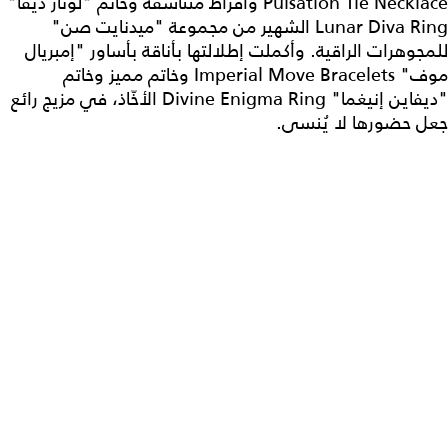
Pulsation Tie Necklace وأقراط متناسقة وخاتم "لونار ديفا"
Lunar Diva Ring الشهير من مجموعة "ميدنايت صن"
للمجوهرات الراقية. وأكملت إطلالتها بأناقة بأساور "إمبريال
موف" Imperial Move Bracelets وخاتم مميز وخاتم
"ديفاين إنيغما" Divine Enigma Ring الأخّاذ، في مزيج رائع
جعل حضورها لا يُنسى.