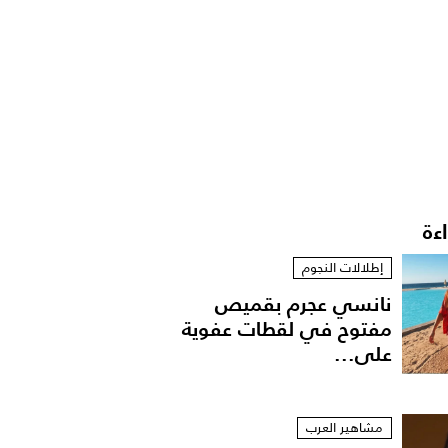
اءة
إطلالات النجوم
نانسي عجرم بقميص
مفتوح في لقطات عفوية
على...
مشاهير العرب