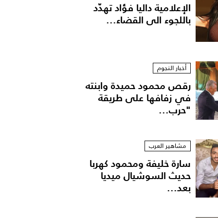
الإعلامية داليا فؤاد تهدّد
باللجوء الى القضاء...
أخبار النجوم
رقص محمود حميدة وابنته
في زفافها على طريقة
"حرب...
مشاهير العرب
سارة خليفة ومحمود كهربا
حديث السوشيال ميديا
بعد...