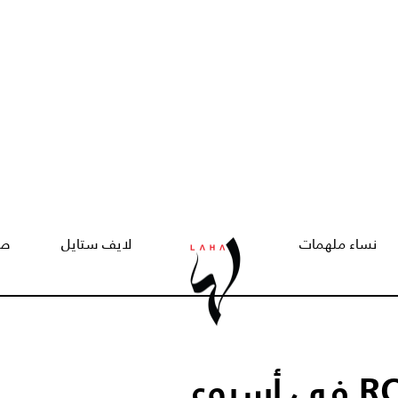
نساء ملهمات
لايف ستايل
صح
ستيفان رولان ROLLAND في أسبوع