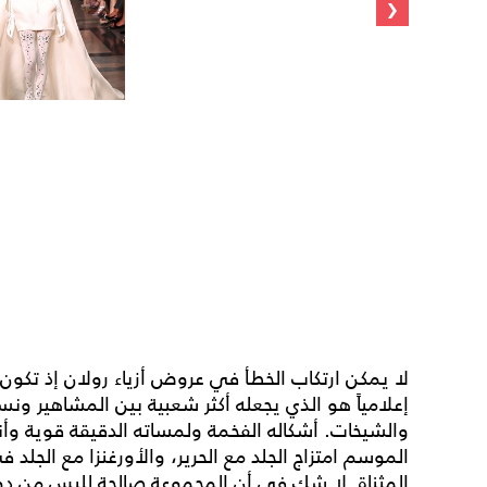
‹
لا يمكن ارتكاب الخطأ في عروض أزياء رولان إذ تكون ك
إعلامياً هو الذي يجعله أكثر شعبية بين المشاهير ونس
والشيخات. أشكاله الفخمة ولمساته الدقيقة قوية وأ
الموسم امتزاج الجلد مع الحرير، والأورغنزا مع الجل
المثناة. لا شك في أن المجموعة صالحة للبس من دون