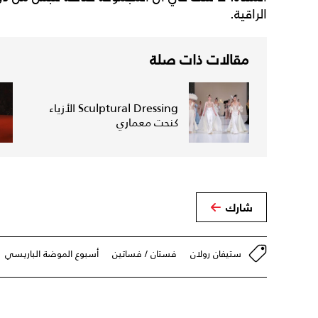
الراقية.
مقالات ذات صلة
Sculptural Dressing الأزياء
كنحت معماري
شارك
ستيفان رولان
فستان / فساتين
أسبوع الموضة الباريسي