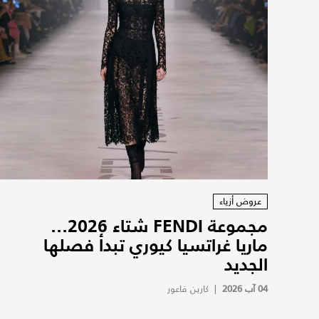
عروض أزياء
مجموعة FENDI شتاء 2026...
ماريا غراتسيا كيوري تبدأ فصلها
الجديد
04 آب 2026
|
كارين فاعور