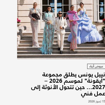
عروض أزياء
بيل يونس يطلق مجموعة
"أيقونة" لموسم 2026 –
2027... حين تتحول الأنوثة إلى
مل فني
1 تموز 2026