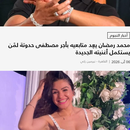
أخبار النجوم
محمد رمضان يعِد متابعيه بأجر مصطفى حدوتة لمَن
يستكمل أغنيته الجديدة
06 آب 2026
|
القاهرة - نيرمين زكي