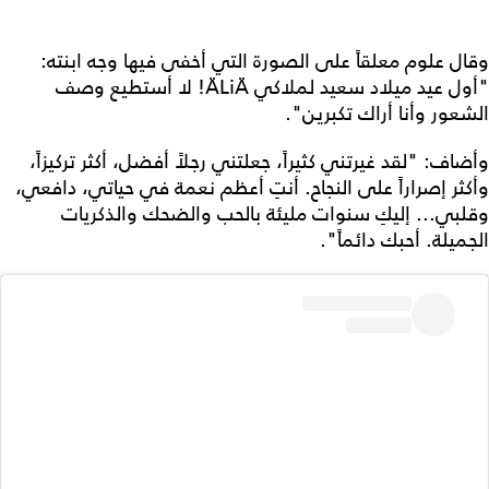
وقال علوم معلقاً على الصورة التي أخفى فيها وجه ابنته:
"أول عيد ميلاد سعيد لملاكي ÄLiÄ! لا أستطيع وصف
الشعور وأنا أراك تكبرين".
وأضاف: "لقد غيرتني كثيراً، جعلتني رجلاً أفضل، أكثر تركيزاً،
وأكثر إصراراً على النجاح. أنتِ أعظم نعمة في حياتي، دافعي،
وقلبي... إليكِ سنوات مليئة بالحب والضحك والذكريات
الجميلة. أحبك دائماً".