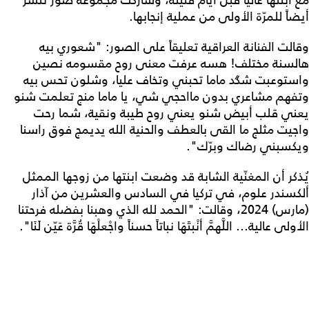
مع ابنتها عاليا قبل أيام قليلة، وشاركت مجموعة صور تُنشر
أيضاً للمرّة الأولى من عملية إنجابها.
وقالت الفنانة العراقية تعليقاً على الصور: "شعوري بيه
هالسنة مختلف! هسه عرفت معنى روح مقسومه نصين
واستوعبت شگد ماما تحبني وتخاف عليا، وشلون تحس بيه
وتفهم مشاعري بدون مااحجي شي، يا ماما منج تعلمت شنو
يعني قلب أبيض شنو يعني روح طيبة ونقية، شما رحت
واجيت مثلج ما القى بالعطف والحنية الله يديمج فوق راسنا
ويكسبني رضاك وبرّك".
يُذكر أن المغنّية الشابة قد وضعت ابنتها من زوجها الممثل
ألكسندر علوم، في تركيا في السادس والعشرين من آذار
(مارس) 2024، وقالت: "الحمد لله الذي وهبنا بفضله فرحتنا
الأولى عالية... اللَّهمَّ أنْبتَهَا نباتاً حسناً واجْعلْهَا قُرَّة عَيّن لَنَا".