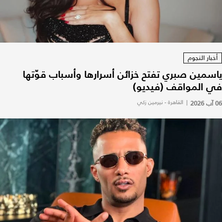
أخبار النجوم
ياسمين صبري تفتح خزائن أسرارها وأسباب قوّتها
في المواقف (فيديو)
06 آب 2026
|
القاهرة - نيرمين زكي