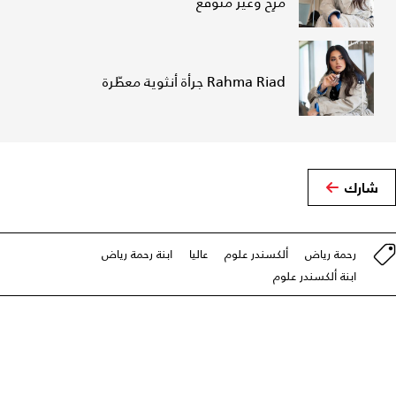
مرِح وغير متوقع
Rahma Riad جرأة أنثوية معطّرة
شارك
رحمة رياض
ألكسندر علوم
عاليا
ابنة رحمة رياض
ابنة ألكسندر علوم