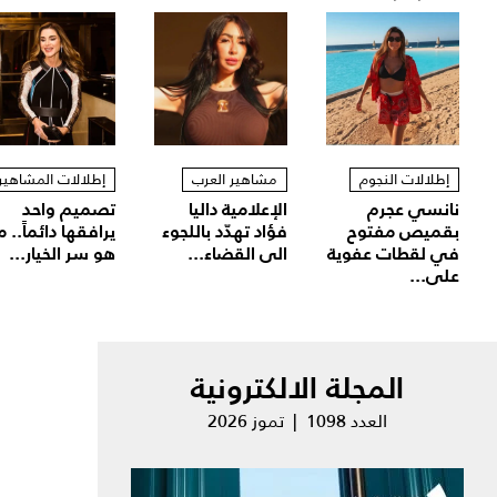
إطلالات النجوم
مشاهير العرب
إطلالات المشاهير
نانسي عجرم
الإعلامية داليا
تصميم واحد
بقميص مفتوح
فؤاد تهدّد باللجوء
يرافقها دائماً.. م
في لقطات عفوية
الى القضاء...
هو سر الخيار...
على...
المجلة الالكترونية
العدد 1098 | تموز 2026