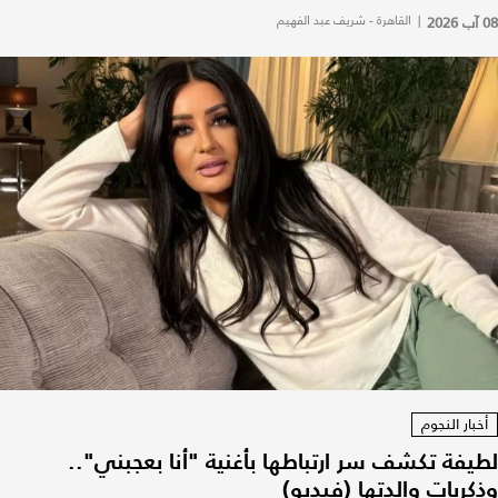
08 آب 2026
|
القاهرة - شريف عبد الفهيم
أخبار النجوم
لطيفة تكشف سر ارتباطها بأغنية "أنا بعجبني"..
وذكريات والدتها (فيديو)