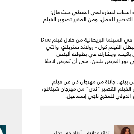
ه أسباب اختياره لمي الغيطي حيث قال:
لتحضير للعمل، ومن المقرر تصوير الفيلم
كانت مي الغيطي قد انتهت مؤخرًا من أول بطولة لها في السينما البريطانية من خلال فيلم Due
 لبطل الفيلم كول - رولاند ستريلنج، والتي
ييل باكيت، ويشارك في بطولته أليكس
 دور العرض بلندن، على أن يُعرض لاحقًا
ينها: جائزة من مهرجان كان عن فيلم
الفيلم القصير "ندى" من مهرجان شيكاغو،
 الدولي للمخرج ناجي إسماعيل.
تذاكر مجانية... أنغام في حفل