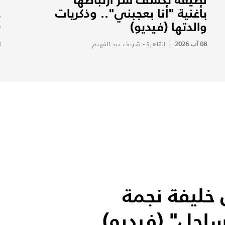
بأغنية "أنا بعجبني".. وذكريات
ع
والدتها (فيديو)
(
08 آب 2026
|
القاهرة - شريف عبد الفهيم
8
خليفة نجمة
ساحل" (فيديو)