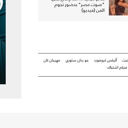
"صوت مصر" بحضور نجوم
الفن (فيديو)
كيت
أليكس كروفورد
جو ردان ستوري
مهرجان كان
فيلم اشتباك