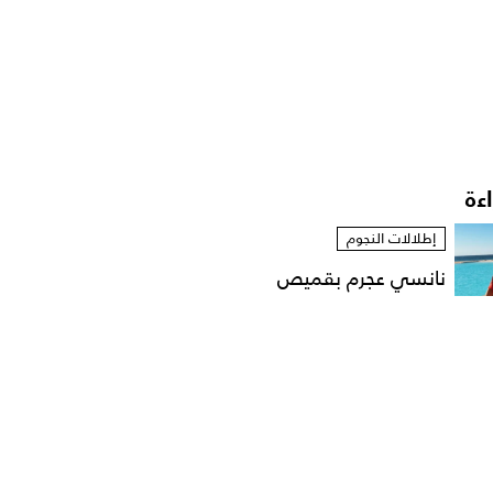
اءة
إطلالات النجوم
نانسي عجرم بقميص
مفتوح في لقطات عفوية
على...
مشاهير العرب
الإعلامية داليا فؤاد تهدّد
باللجوء الى القضاء...