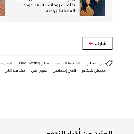
بكلمات رومانسية بعد عودة
العلاقة الزوجية
شارك
مي الغيطي
السينما العالمية
فيلم Due Dating
دانييل با
مهرجان شيكاغو
ناجي إسماعيل
نجوم الفن
مشاهير الفن
المزيد من أخبار النجوم