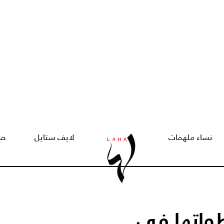
نساء ملهمات
لايف ستايل
صح
واتها في