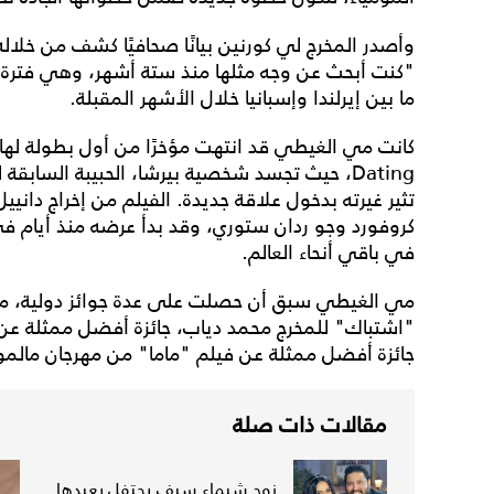
وأصدر المخرج لي كورنين بيانًا صحافيًا كشف من خلال
"كنت أبحث عن وجه مثلها منذ ستة أشهر، وهي فترة ا
ما بين إيرلندا وإسبانيا خلال الأشهر المقبلة.
Dating، حيث تجسد شخصية بيرشا، الحبيبة السابقة
تثير غيرته بدخول علاقة جديدة. الفيلم من إخراج دان
كروفورد وجو ردان ستوري، وقد بدأ عرضه منذ أيام في
في باقي أنحاء العالم.
مي الغيطي سبق أن حصلت على عدة جوائز دولية، من ب
"اشتباك" للمخرج محمد دياب، جائزة أفضل ممثلة عن 
جائزة أفضل ممثلة عن فيلم "ماما" من مهرجان مالمو
مقالات ذات صلة
زوج شيماء سيف يحتفل بعيدها