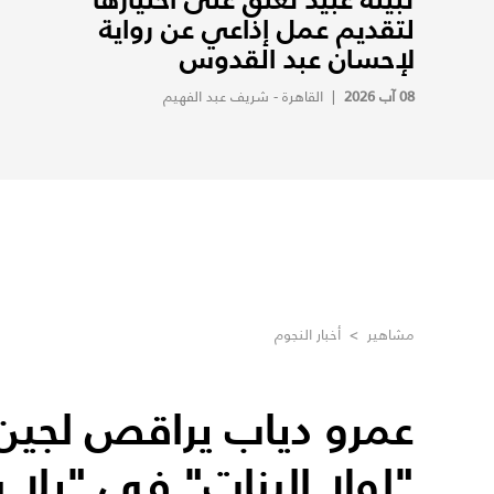
لتقديم عمل إذاعي عن رواية
لإحسان عبد القدوس
08 آب 2026
|
القاهرة - شريف عبد الفهيم
مشاهير
>
أخبار النجوم
عمرو دياب يراقص لجين 
"لولا البنات" في "يلا 