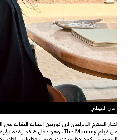
مي الغيطي
اختار المخرج الإيرلندي لي كورنين الفنانة الشابة م
من فيلم The Mummy، وهو عمل ضخم يق
المومياء، لتكون خطوة جديدة ضمن خطواتها الجادة نحو