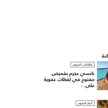
اءة
إطلالات النجوم
نانسي عجرم بقميص
مفتوح في لقطات عفوية
على...
أخبار النجوم