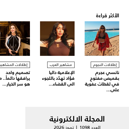
الأكثر قراءة
إطلالات النجوم
مشاهير العرب
إطلالات المشاهير
نانسي عجرم
الإعلامية داليا
تصميم واحد
بقميص مفتوح
فؤاد تهدّد باللجوء
يرافقها دائماً.. م
في لقطات عفوية
الى القضاء...
هو سر الخيار...
على...
المجلة الالكترونية
العدد 1098 | تموز 2026