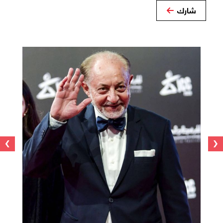
شارك
›
‹