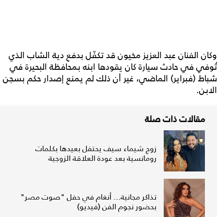
وكان الفنان عبد العزيز مخيون قد تكفّل بدفع دية الشاب الذي
تُوفي في حادث سيارة كان يقودها ابنه بمحافظة البحيرة في
شباط (فبراير) الماضي، غير أن ذلك لم يمنع إصدار حكم بسجن
الابن.
مقالات ذات صلة
زوج شيماء سيف يحتفل بعيدها بكلمات
رومانسية بعد عودة العلاقة الزوجية
تذاكر مجانية... أنغام في حفل "صوت مصر"
بحضور نجوم الفن (فيديو)