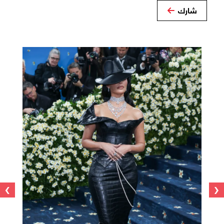
شارك
›
‹