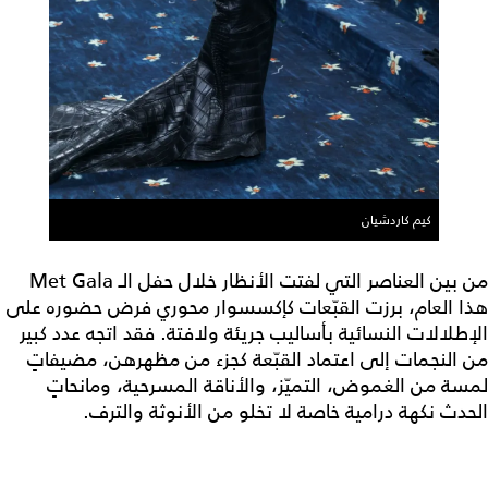
كيم كاردشيان
من بين العناصر التي لفتت الأنظار خلال حفل الـ Met Gala
هذا العام، برزت القبّعات كإكسسوار محوري فرض حضوره على
الإطلالات النسائية بأساليب جريئة ولافتة. فقد اتجه عدد كبير
من النجمات إلى اعتماد القبّعة كجزء من مظهرهن، مضيفاتٍ
لمسة من الغموض، التميّز، والأناقة المسرحية، ومانحاتٍ
الحدث نكهة درامية خاصة لا تخلو من الأنوثة والترف.