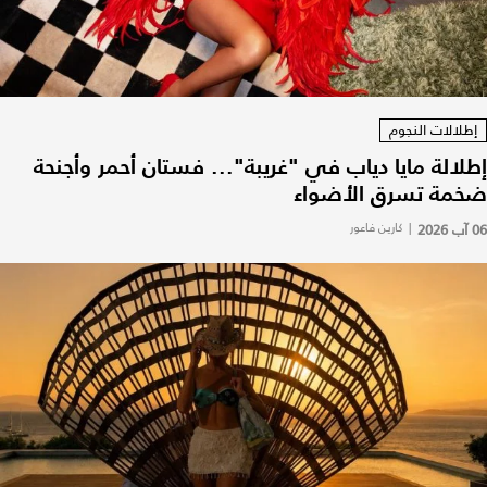
إطلالات النجوم
إطلالة مايا دياب في "غريبة"... فستان أحمر وأجنحة
ضخمة تسرق الأضواء
06 آب 2026
|
كارين فاعور