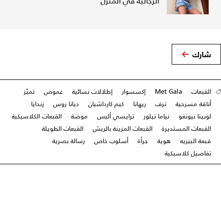
الرجالية في المنزل
شارك
القبعات
Met Gala
إكسسوار
إطلالات نسائية
غموض
تميّز
أناقة مسرحية
ترف
ريهانا
كيم كارداشيان
ديانا روس
زندايا
لوبيتا نيونغو
نياما تيلور
ترايسي أليس
موضة
القبعات الكلاسيكية
القبعات المستديرة
القبعات المزينة بالريش
القبعات الطويلة
قبعة البيريه
هوية
جرأة
أسلوب خاص
رسالة بصرية
تفاصيل كلاسيكية