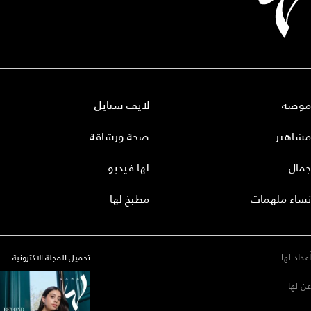
موضة
لايف ستايل
مشاهير
صحة ورشاقة
جمال
لها فيديو
نساء ملهمات
مطبخ لها
أعداد لها
تحميل المجلة الاكترونية
عن لها