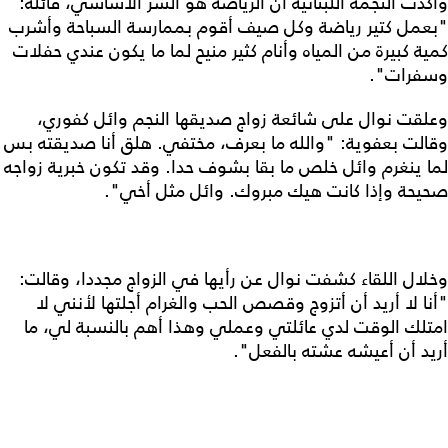
وأكدت النجمة اللبنانية أن الرياضة هو السرّ الأساسي، قائلة:
"بعمل كتير رياضة وكل صيف أقوم بممارسة السباحة وأشرب
كمية كبيرة من المياه وأنام كثير منيح لما ما يكون عندي حفلات
وسفرات".
وعلقت نوال على شائعة زواج صديقها النجم وائل كفوري،
وقالت بعفوية: "والله ما بعرف، مختفي. هلق أنا صديقته بس
لما ينغرم وائل خلص ما بقا بشوف حدا. وقد تكون خبرية زواجه
صحيحة وإذا كانت هيك مبروك. وائل مثل أخي".
وخلال اللقاء كشفت نوال عن رأيها في الزواج مجددا، وقالت:
"أنا لا أريد أن أتزوج وقصص الحب والغرام أجلتها لأنني لا
امتلك الوقت لدي عائلتي وعملي وهذا أهم بالنسبة لي، ما
أريد أن أعيشه عشته بالفعل".