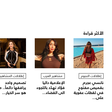
الأكثر قراءة
إطلالات النجوم
مشاهير العرب
إطلالات المشاهير
نانسي عجرم
الإعلامية داليا
تصميم واحد
بقميص مفتوح
فؤاد تهدّد باللجوء
يرافقها دائماً.. م
في لقطات عفوية
الى القضاء...
هو سر الخيار...
على...