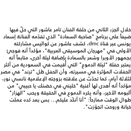
خلال الجزء الثاني من حلقة الفنان تامر عاشور التي حلَّ فيها
ضيفاً على برنامج "صاحبة السعادة" الذي تقدّمه الفنانة إسعاد
يونس عبر قناة dmc، كشف عاشور عن كواليس مشاركته
الأولى في "مهرجان الموسيقى العربية"، مؤكداً أنه فوجئ
بجمهور الأوبرا وشعر بالسعادة بإضافة ليلة أخرى، متابعاً أنه
يعتبر حفلة "ليلة الدموع" التي أُقيمت في السعودية من أكثر
الحفلات المؤثرة في مسيرته، وأن الحفل ظل "ترند" في مصر
لثلاثة أيام، كما تحدّث عن علاقته بزوجته الإعلامية نانسي نور،
مؤكداً أنه أهدى لها أغنية "خليني في حضنك يا حبيبي" من
ألبومه الأخير، وأنه يكره الدموع في الحقيقة ويحب "الهزار"
طوال الوقت ممازحاً: "أنا أنكّد عليكم... بس بعد كده عملت
خيانة وروحت اتجوّزت".