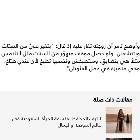
وأوضح تامر أن زوجته تغار عليه إذ قال: "بتغير عليَّ من الستات
وبتتشعنن، ولو حصل موقف متهوّر من الستات مثل التلامس
مثلاً هي بتضايق، ومبتطبخش ونفسها تطبخ لأن عندي طبّاخ،
وهي متميزة في عمل الفتّوش".
مقالات ذات صلة
الترف المحافظ: فلسفة المرأة السعودية في
عالم الموضة والجمال