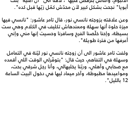
الألبوم، والناس بترقص عليها"، لافتاً الى "أن أغنية "بنت
أبويا" نجحت بشكل كبير لأن محدّش كمّل زيّها قبل كده".
وعن علاقته بزوجته نانسي نور، قال تامر عاشور: "نانسي فيها
ميزة حلوة أنها سهلة ومعندهاش تكليف في الكلام وهي ست
بسيطة، وإحنا خلّصنا الفرح وسافرنا وحسيت إنها مني وإني
أعرفها من فترة طويلة".
ولفت تامر عاشور الى أن زوجته نانسي نور ليّنة في التعامل
وسهلة في التفاهم، حيث قال: "بتوفّرلي الوقت اللي أقعده
مع صحابي وأهلي، وربّنا يخليهالي، وأنا رجل شرقي بحت،
ومواعيدها مظبوطة، وآخر ميعاد ليها في دخول البيت الساعة
12 بالليل".