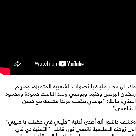
وأكد أن مصر مليئة بالأصوات الشعبية المتميزة، ومنهم
رمضان البرنس وحكيم وبوسي وعبد الباسط حمودة ومحمود
الليثي، قائلاً: "بوسي قدّمت مزيكا مختلفة مع حسن
الشافعي".
وكشف عاشور أنه أهدى أغنية "خلّيني في حضنك يا حبيبي"
الى زوجته الإعلامية نانسي نور، قائلاً: "الأغنية دي في