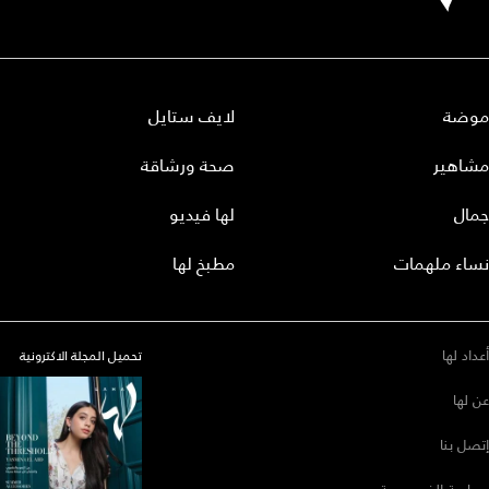
موضة
لايف ستايل
مشاهير
صحة ورشاقة
جمال
لها فيديو
نساء ملهمات
مطبخ لها
أعداد لها
تحميل المجلة الاكترونية
عن لها
إتصل بنا