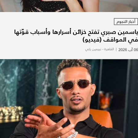
أخبار النجوم
ياسمين صبري تفتح خزائن أسرارها وأسباب قوّتها
في المواقف (فيديو)
06 آب 2026
|
القاهرة - نيرمين زكي