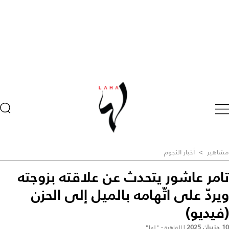
مشاهير
>
أخبار النجوم
تامر عاشور يتحدث عن علاقته بزوجته
ويردّ على اتّهامه بالميل إلى الحزن
(فيديو)
10 حزيران 2025
|
القاهرة - "لها"