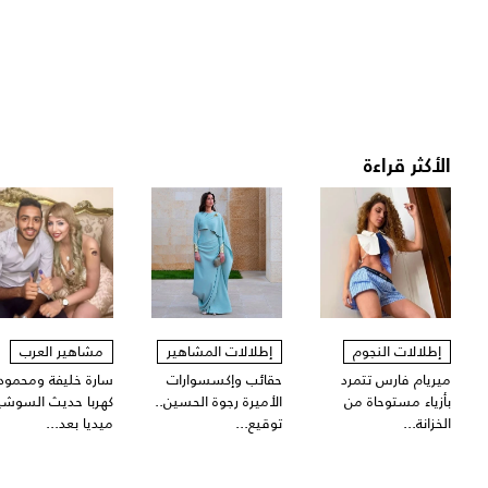
الأكثر قراءة
إطلالات النجوم
إطلالات المشاهير
مشاهير العرب
ميريام فارس تتمرد
حقائب وإكسسوارات
سارة خليفة ومحمود
بأزياء مستوحاة من
الأميرة رجوة الحسين..
كهربا حديث السوشي
الخزانة...
توقيع...
ميديا بعد...