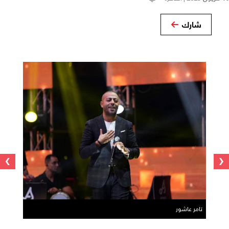
شارك
›
‹
تامر عاشور