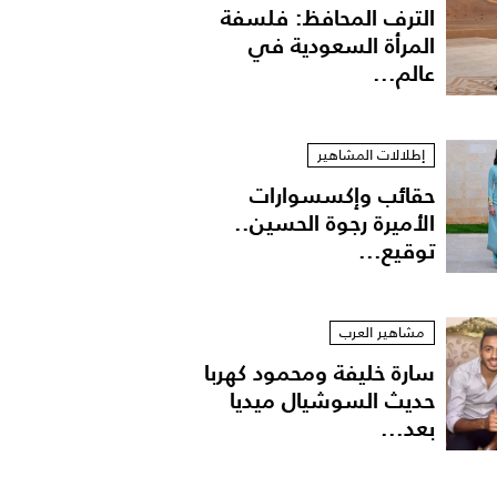
الترف المحافظ: فلسفة
المرأة السعودية في
عالم...
إطلالات المشاهير
حقائب وإكسسوارات
الأميرة رجوة الحسين..
توقيع...
مشاهير العرب
سارة خليفة ومحمود كهربا
حديث السوشيال ميديا
بعد...