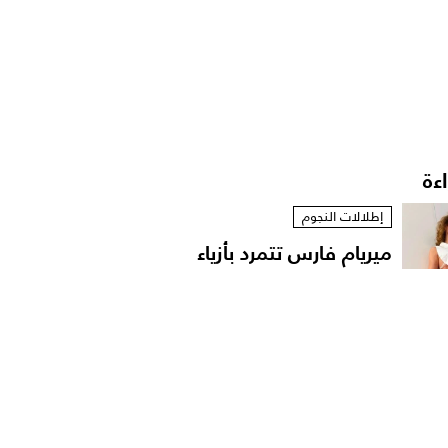
اءة
إطلالات النجوم
ميريام فارس تتمرد بأزياء
مستوحاة من الخزانة...
إطلالات النجوم
نانسي عجرم بقميص
مفتوح في لقطات عفوية