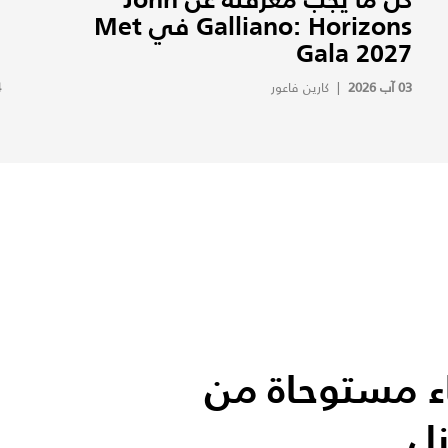
Galliano: Horizons في Met
Gala 2027
ه
03 آب 2026
|
كارين فاعور
4
اء مستوحاة من
زل