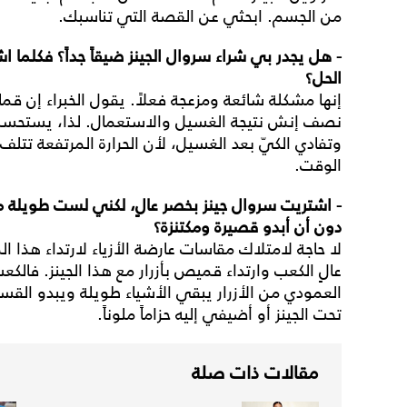
من الجسم. ابحثي عن القصة التي تناسبك.
-
هل
يجدر
بي
شراء
سروال
الجينز
ضيقاً
جداً؟
فكلما
اش
الحل؟
إنها مشكلة شائعة ومزعجة فعلاً. يقول الخبراء إن قم
نصف إنش نتيجة الغسيل والاستعمال. لذا، يستحسن ع
وتفادي الكيّ بعد الغسيل، لأن الحرارة المرتفعة تتلف
الوقت.
-
اشتريت
سروال
جينز
بخصر
عالٍ،
لكني
لست
طويلة
م
دون
أن
أبدو
قصيرة
ومكتنزة؟
لا حاجة لامتلاك مقاسات عارضة الأزياء لارتداء هذا ال
عالٍ الكعب وارتداء قميص بأزرار مع هذا الجينز. فالك
العمودي من الأزرار يبقي الأشياء طويلة ويبدو الق
تحت الجينز أو أضيفي إليه حزاماً ملوناً.
مقالات ذات صلة