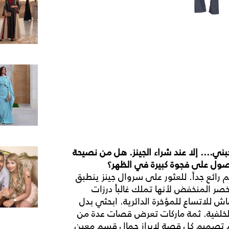
بني
....
إلا
عند
شراء
الجينز
.
هل
من
نصيحة
صول
على
فجوة
كبيرة
في
الظهر؟
ائع جداً. للعثور على سروال جينز ينطبق
صر المنخفض لأنها تملك غالباً درزات
اش للاتساع للمؤخرة الدائرية. ابحثي بدل
 الخلفية. ثمة ماركات تعرض قصات عدة من
تم تصميم كل قصة لإبراز جمال قسم معين