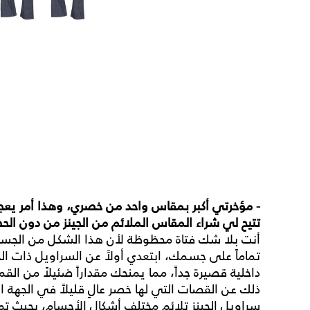
-
مؤخرتي
أكبر
بمقاس
واحد
من
خصري،
وهذا
أمر
يعج
تتيح
لي
شراء
المقاس
الملائم
من
الجينز
من
دون
الح
أنت بلا شك فتاة محظوظة لأن هذا الشكل من الجسم ر
تماماً على جسمك، ابتعدي أولاً عن السراويل ذات الخ
داخلية قصيرة جداً، مما يمنحك مقداراً ضئيلاً من القم
ذلك عن القصات التي لها خصر عالٍ قليلاً في الجهة
سراويل الجينز تلائم مختلف أشكال الأجسام، بحيث 