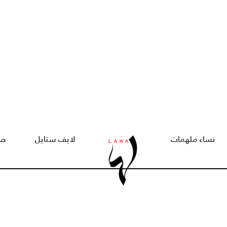
نساء ملهمات
لايف ستايل
صح