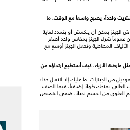
تريت
واحداً،
يصبح
واسعاً
مع
الوقت
.
ما
اش الجينز يمكن أن ينكمش أو يتمدد لغاية
موماً شراء الجينز بمقاس واحد أصغر
 الألياف المطاطية وتجعل الجينز أوسع مع
ثل
عارضة
الأزياء
.
كيف
أستطيع
ارتداؤه
من
موديل من الجينزات. ما عليك إلا انتعال حذاء
عب العالي يمنحك طولاً إضافياً، فيما الصف
سم العلوي من الجسم نحيلاً. ضعي القميص