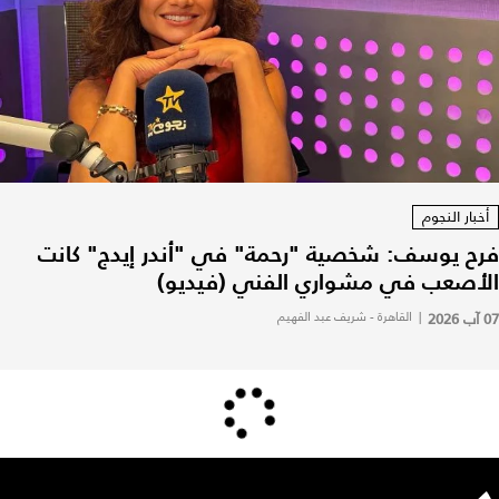
أخبار النجوم
فرح يوسف: شخصية "رحمة" في "أندر إيدج" كانت
الأصعب في مشواري الفني (فيديو)
07 آب 2026
|
القاهرة - شريف عبد الفهيم