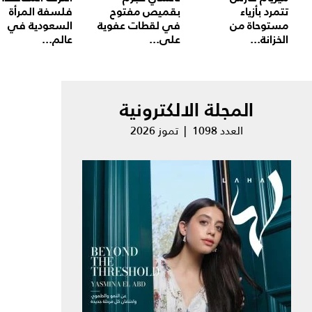
تتمرد بأزياء
بقميص مفتوح
فلسفة المرأة
مستوحاة من
في لقطات عفوية
السعودية في
الخزانة...
على...
عالم...
المجلة الالكترونية
العدد 1098 | تموز 2026