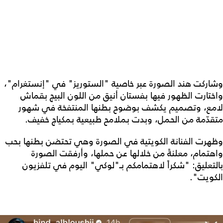
وشاركت هند الصورة عبر خاصية "الستوريز" في "إنستغرام"،
واختارت الظهور فيها بفستان أنيق من اللون البيج بقماش
لامع، وتصميم يكشف بوضوح بطنها المنتفخة في شهور
متقدّمة من الحمل، وبدت بملامح طبيعية بمكياج خفيف.
وظهرت الفنانة الكويتية في الصورة وهي تحتضن بطنها بحب
واهتمام، معلنةً من خلالها عن حملها، وأرفقت الصورة
بالتعليق: "شكراً لاهتمامكم بـ"لوكي" اليوم في تلفزيون
الكويت".