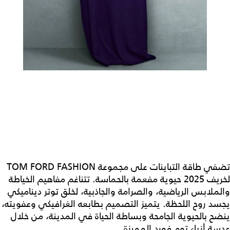
تضفي طاقة التباينات على مجموعة TOM FORD FASHION
لخريف 2025 حيوية مفعمة بالحماسة. تتناغم مفاهيم الخياطة
والملابس الرياضية، والصرامة والجاذبية، لخلق توتر ديناميكي
يجسد روح اللحظة. يتميز التصميم بطابعه الغرافيكي وعفويته،
ينضح بالحيوية الجامحة وبساطة الحياة في المدينة، من خلال
عدسة أزياء توم فورد المميزة.