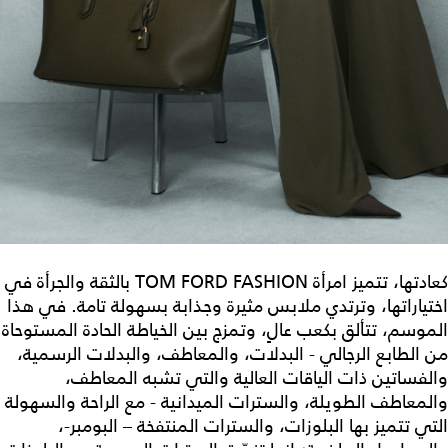
كعادتها، تتميز امرأة TOM FORD FASHION بالثقة والجرأة في
اختياراتها، وترتدي ملابس مثيرة وجذابة بسهولة تامة. في هذا
الموسم، تتألق بكعب عالٍ، وتمزج بين الخياطة الحادة المستوحاة
من الطابع الرجالي - البدلات، والمعاطف، والبدلات الرسمية،
والفساتين ذات الياقات العالية والتي تشبه المعاطف،
والمعاطف الطويلة، والسترات الميدانية - مع الراحة والسهولة
التي تتميز بها البلوزات، والسترات المنتفخة – البومبر-،