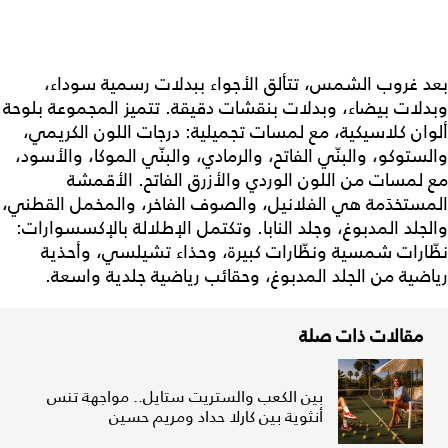
بعد غروب الشمس، تتألق الأجواء ببدلات رسمية سوداء،
وبدلات بيضاء، وبدلات بنقشات دقيقة. تتميز المجموعة بلوحة
ألوان كلاسيكية، مع لمسات تجميلية: درجات اللون الكريمي،
والستوكو، والبنّي الفاتح، والرمادي، والبنّي الموكا، والأسود،
مع لمسات من اللون الوردي والأزرق الفاتح. الأقمشة
المستخدَمة هي الفلانيل، والصوف الفاخر، والمخمل القطني،
والجلد المدبوغ، وجلد النابا. وتكتمل الإطلالة بالإكسسوارات:
نظّارات شمسية ونظّارات كبيرة، وحذاء تشيلسي، وأحذية
رياضية من الجلد المدبوغ، وحقائب رياضية جلدية واسعة.
مقالات ذات صلة
بين الكعب والستريت ستايل.. مواجهة تنس
أنثوية بين كارلا حداد ومريم حسين