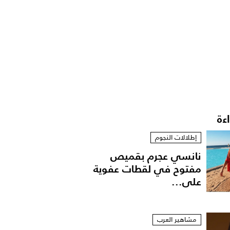
اءة
إطلالات النجوم
نانسي عجرم بقميص
مفتوح في لقطات عفوية
على...
مشاهير العرب