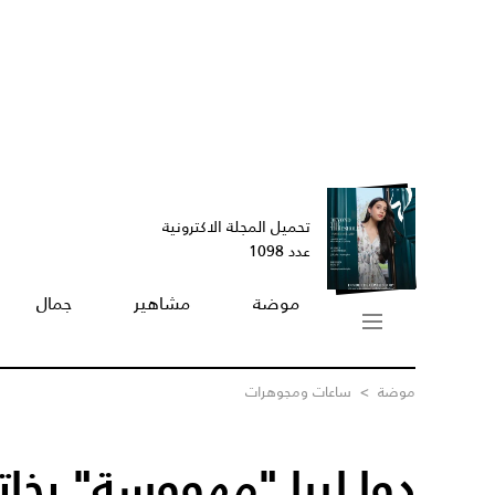
تحميل المجلة الاكترونية
عدد 1098
موضة
مشاهير
جمال
موضة
>
ساعات ومجوهرات
دوا ليبا "مهووسة" بخا