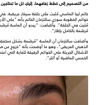
من التصميم إلى خطط زفافهما، إليكِ كل ما تحتاجين ل
خواتم الخطوبة سوزي سالتزمان الخاتم بأنه "على الأر
مُثبت في الحلقة". وأضافت: "يبدو أن الماسة مُرصّع
مُرصّعة بالكامل بإطار".
وأضافت سالتزمان أن الماسة "مُرصّعة بشكل منخفض
الذهبي العريض"، وهو ما أوضحت بأنه "خروج عن صيحة
الأشكال الجريئة على الخواتم الرقيقة للغاية التي اع
الخمس الماضية أو أكثر".