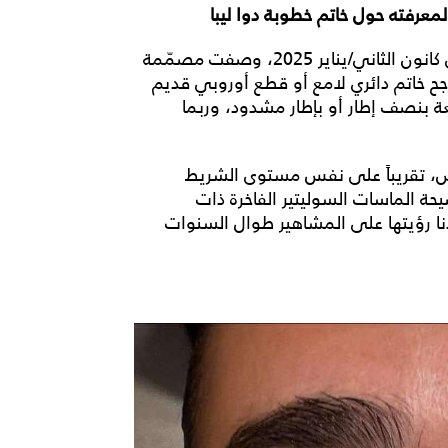
معرفته حول خاتم خطوبة دوا ليبا
خاتم ليبا الماسي مُثبت على حلقة سيغار عريضة. في كانون الثاني/يناير 2025، وصفت مصمّمة
جح خاتم دائري لامع أو قطع أوروبي قديم
ة بنصف إطار أو بإطار مشدود، وربما
، تقريباً على نفس مستوى الشريط
 الماسات السوليتير الفاخرة ذات
تدنا رؤيتها على المشاهير طوال السنوات