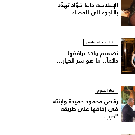
الإعلامية داليا فؤاد تهدّد
باللجوء الى القضاء...
إطلالات المشاهير
تصميم واحد يرافقها
دائماً.. ما هو سر الخيار...
أخبار النجوم
رقص محمود حميدة وابنته
في زفافها على طريقة
"حرب...