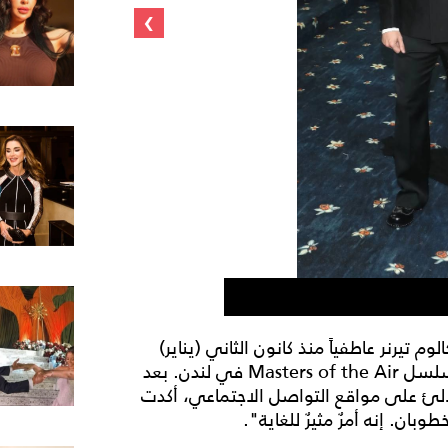
›
لوم تيرنر عاطفياً منذ كانون الثاني (يناير)
2024، عندما شوهدا في حفلٍ بعد العرض الأول لمسلسل Masters of the Air في لندن. بعد
تلألئ على مواقع التواصل الاجتماعي، أكدت
بان. إنه أمرٌ مثيرٌ للغاية".