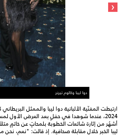
‹
دوا ليبا وكالوم تيرنر
ارتبطت المغنّية الألبانية دوا ليبا والممثل البريطاني كا
أشهُر من إثارة شائعات الخطوبة بلمحاتٍ عن خاتمٍ م
ليبا الخبر خلال مقابلة صحافية. إذ قالت: "نعم، نحن مخطو