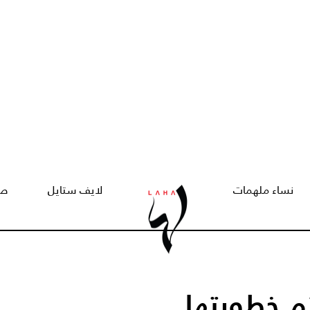
نساء ملهمات
لايف ستايل
صح
تم خطوبتها