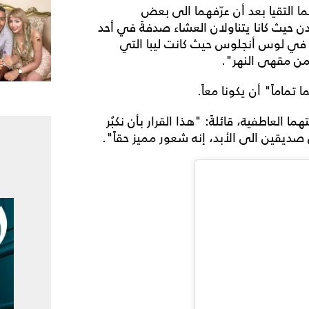
ما التقيا بعد أن عرّفهما الى بعض
ارِك لمطعم The River Cafe في لندن حيث كانا يتناولان العشاء صدفةً في أحد
اً في لوس أنجلوس حيث كانت ليبا التي
 من مقهى النهر".
تماماً" أن يكونا معاً.
العاطفية، قائلةً: "هذا القرار بأن نكبُر
 صديقين الى الأبد، إنه شعور مميز حقاً".