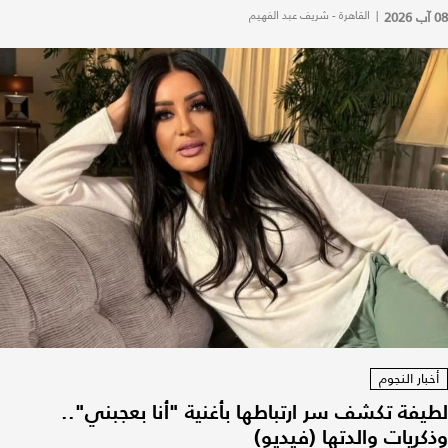
08 آب 2026
|
القاهرة - شريف عبد الفهيم
أخبار النجوم
لطيفة تكشف سر ارتباطها بأغنية "أنا بعجبني"..
وذكريات والدتها (فيديو)