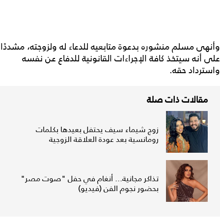
وأنهى مسلم منشوره بدعوة متابعيه للدعاء له ولزوجته، مشددًا
على أنه سيتخذ كافة الإجراءات القانونية للدفاع عن نفسه
واسترداد حقه.
مقالات ذات صلة
زوج شيماء سيف يحتفل بعيدها بكلمات
رومانسية بعد عودة العلاقة الزوجية
تذاكر مجانية... أنغام في حفل "صوت مصر"
بحضور نجوم الفن (فيديو)