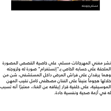
مسلم وزوجته
نشر مغني المهرجانات مسلم، على خاصية القصص المصورة
الملحقة على حسابه الخاص بـ"إنستغرام" صورة له ولزوجته
وهما يرقدان على فراش المرض داخل المستشفى، شن من
خلالها هجوماً عنيفاً على الفنان مصطفى كامل نقيب المهن
الموسيقية، على خلفية قرار إيقافه عن الغناء، معتبرًا أنه تسبب
له في أزمة صحية ونفسية حادة.