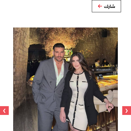
شارك
›
‹