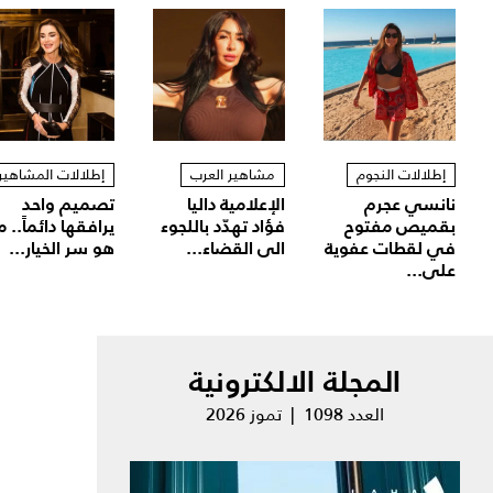
إطلالات النجوم
مشاهير العرب
إطلالات المشاهير
نانسي عجرم
الإعلامية داليا
تصميم واحد
بقميص مفتوح
فؤاد تهدّد باللجوء
يرافقها دائماً.. م
في لقطات عفوية
الى القضاء...
هو سر الخيار...
على...
المجلة الالكترونية
العدد 1098 | تموز 2026