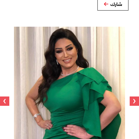
شارك
›
‹