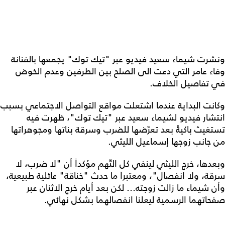
ونشرت شيماء سعيد فيديو عبر "تيك توك" يجمعها بالفنانة
وفاء عامر التي دعت الى الصلح بين الطرفين وعدم الخوض
في تفاصيل الخلاف.
وكانت البداية عندما اشتعلت مواقع التواصل الاجتماعي بسبب
انتشار فيديو لشيماء سعيد عبر "تيك توك"، ظهرت فيه
تستغيث باكيةً بعد تعرّضها للضرب وسرقة بناتها ومجوهراتها
من جانب زوجها إسماعيل الليثي.
وبعدها، خرج الليثي لينفي كل التّهم مؤكداً أن "لا ضرب، لا
سرقة، ولا انفصال"، ومعتبراً ما حدث "خناقة" عائلية طبيعية،
وأن شيماء ما زالت زوجته... لكن بعد أيام خرج الاثنان عبر
صفحاتهما الرسمية ليعلنا انفصالهما بشكل نهائي.