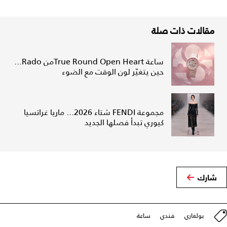
مقالات ذات صلة
ساعة True Round Open Heartمن Rado...
حين يتغيّر لون الوقت مع الضوء
مجموعة FENDI شتاء 2026... ماريا غراتسيا
كيوري تبدأ فصلها الجديد
شارك
بولغاري
فندي
ساعة