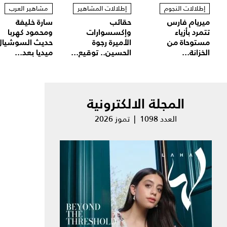
إطلالات النجوم
إطلالات المشاهير
مشاهير العرب
ميريام فارس
حقائب
سارة خليفة
تتمرد بأزياء
وإكسسوارات
ومحمود كهربا
مستوحاة من
الأميرة رجوة
حديث السوشيال
الخزانة...
الحسين.. توقيع...
ميديا بعد...
المجلة الالكترونية
العدد 1098 | تموز 2026