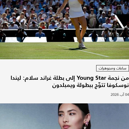
ساعات ومجوهرات
من نجمة Young Star إلى بطلة غراند سلام: ليندا
نوسكوفا تتوّج ببطولة ويمبلدون
04 آب 2026