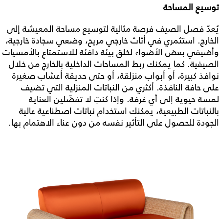
توسيع المساحة
يُعدّ فصل الصيف فرصة مثالية لتوسيع مساحة المعيشة إلى
الخارج. استثمري في أثاث خارجي مريح، وضعي سجادة خارجية،
وأضيفي بعض الأضواء لخلق بيئة دافئة للاستمتاع بالأمسيات
الصيفية. كما يمكنك ربط المساحات الداخلية بالخارج من خلال
نوافذ كبيرة، أو أبواب منزلقة، أو حتى حديقة أعشاب صغيرة
على حافة النافذة. أكثري من النباتات المنزلية التي تضيف
لمسة حيوية إلى أي غرفة. وإذا كنتِ لا تفضّلين العناية
بالنباتات الطبيعية، يمكنك استخدام نباتات اصطناعية عالية
الجودة للحصول على التأثير نفسه من دون عناء الاهتمام بها.