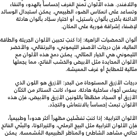
واللافندر. هذه الألوان تمنح الغرف إحساساً بالهدوء والنقاء
وتساعد على انعكاس الضوء الطبيعي. يمكن استبدال الوسائد
الداكنة بأخرى بألوان باستيل، أو اختيار سجّاد بألوان هادئة
لإضفاء إشراقة فورية على المكان.
ألوان الحمضيات الزاهية: إذا كنتِ تحبين الألوان الجريئة والطاقة
العالية، فإن درجات الأصفر الليموني، والبرتقالي، والأخضر
الليموني هي الخيار المثالي. يمكن دمج هذه الألوان مع
الألوان المحايدة مثل الأبيض والخشب الفاتح، مما يجعلها
مثالية للمطابخ أو غرف المعيشة.
درجات الأزرق المستوحاة من البحر: الأزرق هو اللون الذي
يعكس أجواء ساحلية هادئة. سواء كانت الستائر من الكتّان
الأزرق أو السجاد مخطّطاً باللونين الأزرق والأبيض، فإن هذه
الألوان تبعث إحساساً بالانتعاش والتجدّد.
الألوان الترابية: إذا كنتِ تفضّلين مظهراً أكثر هدوءاً وطبيعياً،
فإن الألوان الترابية مثل البيج الرملي، والتيراكوتا، والبنّي الفاتح
تحاكي مشاهد الشاطئ والمناظر الطبيعية المُشمسة. يمكن