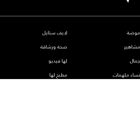
موضة
لايف ستايل
مشاهير
صحة ورشاقة
جمال
لها فيديو
نساء ملهمات
مطبخ لها
أعداد لها
تحميل المجلة الاكترونية
عن لها
إتصل بنا
سياسة الخصوصية