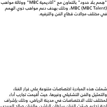
"هِمم بلا حدود" بالتعاون مع "أكاديمية MBC" ووكالة مواهب
MBC (MBC Talent)، وذلك بهدف دعم مواهب ذوي الهِمم
في مختلف مجالات قطاع الفن والترفيه.
شملت هذه المبادرة اختصاصات متنوعة على غرار الغناء
والتمثيل والفن التشكيلي وغيرها، حيث أُقيمت تجارب أداء
لمختلف تلك الاختصاصات في مدينة الرياض، وذلك بإشراف
لجنة تحكيم ضمّت الفنان سلطان الراشد، والفنان صالح العبيدي،