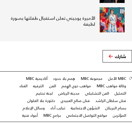
الأميرة يوجيني تعلن استقبال طفلتها بصورة
لطيفة
شارك
MBC الأمل
مجموعة MBC
هِمم بلا حدود
أكاديمية MBC
وكالة مواهب MBC
مواهب ذوي الهِمم
الفن
الترفيه
الغناء
التمثيل
الفن التشكيلي
مدينة الرياض
لجنة تحكيم
فنان سلطان الراشد
فنان صالح العبيدي
دكتورة علا العلوان
بسام البريكان
الشؤون الاجتماعية
تجارب أداء
وسائل الإعلام
المؤثرين
مواقع التواصل الاجتماعي
برامج MBC
أجواء فنية