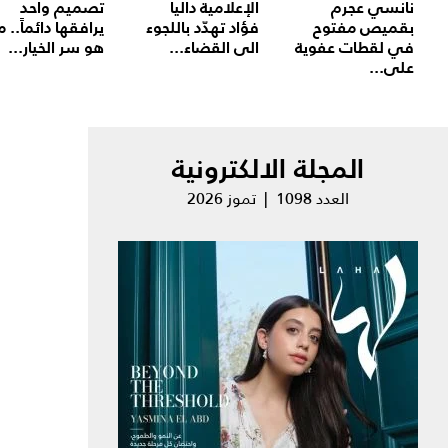
نانسي عجرم
الإعلامية داليا
تصميم واحد
بقميص مفتوح
فؤاد تهدّد باللجوء
يرافقها دائماً.. م
في لقطات عفوية
الى القضاء...
هو سر الخيار...
على...
المجلة الالكترونية
العدد 1098 | تموز 2026