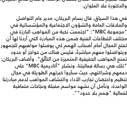
والدكتورة علا العلوان.
في هذا السياق، قال بسام البريكان، مدير عام التواصل
والعلاقات العامة والشؤون الاجتماعية والمؤسّساتية في
"مجموعة MBC": "اجتمعت نخبة من المواهب البارزة في
مختلف القطاعات الفنية ضمن هذه المبادرة التي أردنا لها أن
تفتح المجال أمام أصحاب الهِمم كي يوصلوا مواهبهم للجمهور
ويتواصلوا معهم مباشرةً، فليس هناك من حواجز أو حدود
تمنع المواهب الحقيقية المتميزة من التألّق". وأضاف البريكان:
"تلك هي رسالة فعاليتنا، ونشكر "أكاديمية MBC" على
دعمهم وشراكتهم، حيث سخّروا خبرتهم الطويلة في مجال
تنظيم واحتضان تجارب الأداء واكتشاف المواهب لدعم مبادرتنا
الواعدة، ونأمل أن نشهد مواسم مقبلة ونجاحات متعاقبة
لفعالية "هِمم بلا حدود"".