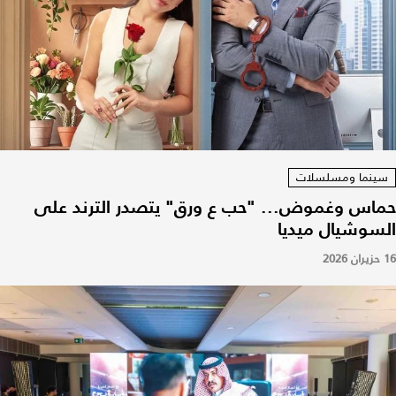
سينما ومسلسلات
حماس وغموض... "حب ع ورق" يتصدر الترند على
السوشيال ميديا
16 حزيران 2026