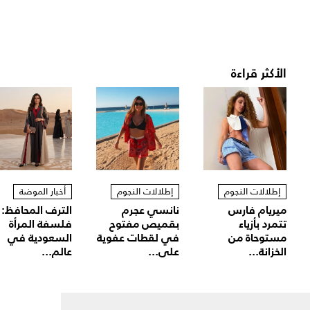
الأكثر قراءة
إطلالات النجوم
إطلالات النجوم
أخبار الموضة
ميريام فارس
نانسي عجرم
الترف المحافظ:
تتمرد بأزياء
بقميص مفتوح
فلسفة المرأة
مستوحاة من
في لقطات عفوية
السعودية في
الخزانة...
على...
عالم...