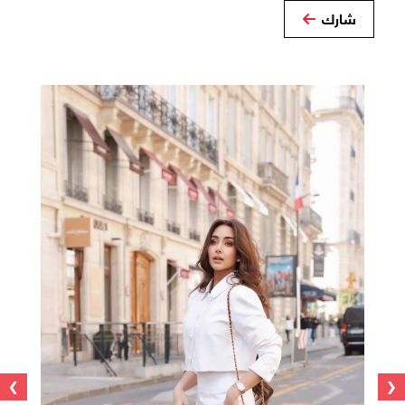
شارك
›
‹