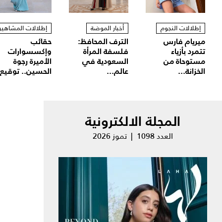
إطلالات النجوم
أخبار الموضة
إطلالات المشاهير
ميريام فارس
الترف المحافظ:
حقائب
تتمرد بأزياء
فلسفة المرأة
وإكسسوارات
مستوحاة من
السعودية في
الأميرة رجوة
الخزانة...
عالم...
الحسين.. توقيع.
المجلة الالكترونية
العدد 1098 | تموز 2026