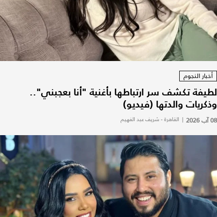
أخبار النجوم
لطيفة تكشف سر ارتباطها بأغنية "أنا بعجبني"..
وذكريات والدتها (فيديو)
08 آب 2026
|
القاهرة - شريف عبد الفهيم