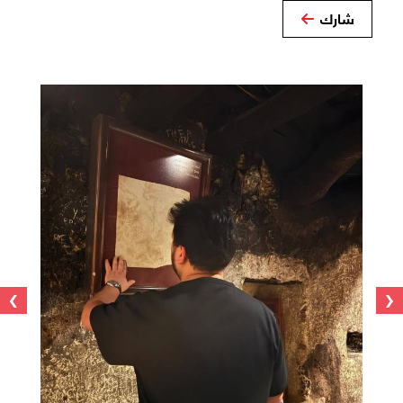
شارك
›
‹