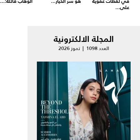
في لقطات عفوية
هو سر الخيار...
الوهاب قائلة:...
على...
المجلة الالكترونية
العدد 1098 | تموز 2026