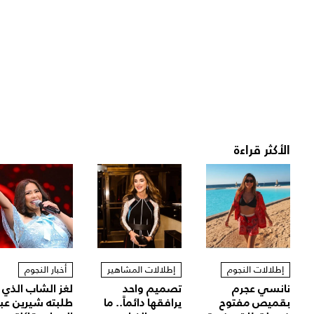
الأكثر قراءة
إطلالات النجوم
إطلالات المشاهير
أخبار النجوم
نانسي عجرم
تصميم واحد
لغز الشاب الذي
بقميص مفتوح
يرافقها دائماً.. ما
طلبته شيرين عب