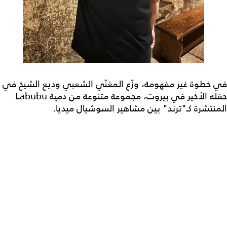
في خطوة غير مفهومة، وزّع المغنّي الشعبي وديع الشيخ في
حفله الأخير في بيروت، مجموعة متنوعة من دمية Labubu
المنتشرة كـ"ترند" بين مشاهير السوشيال ميديا.