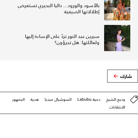
بالأسود والورود... داليا البحيري تستعرض
إطلالاتها الصيفية
سيرين عبد النور تردّ على الإساءة إليها
ولعائلتها: هل تجرؤون؟
شارك
وديع الشيخ
دمية Labubu
السوشيال ميديا
هدية
الجمهور
الانتقادات