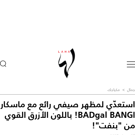
جمال
>
مكياجك
استعدّي لمظهر صيفي رائع مع ماسكار
اBADgal BANG! باللون الأزرق القوي
من "بنفت"!