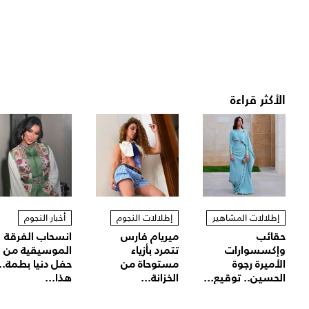
الأكثر قراءة
إطلالات المشاهير
إطلالات النجوم
أخبار النجوم
حقائب
ميريام فارس
انسحاب الفرقة
وإكسسوارات
تتمرد بأزياء
الموسيقية من
الأميرة رجوة
مستوحاة من
حفل دنيا بطمة..
الحسين.. توقيع...
الخزانة...
هذا...