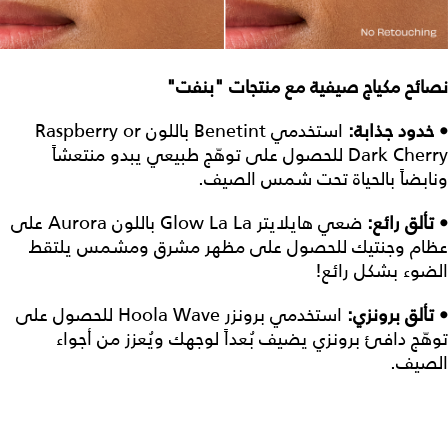
نصائح مكياج صيفية مع منتجات "بنفت"
• خدود جذابة:
استخدمي Benetint باللون Raspberry or
Dark Cherry للحصول على توهّج طبيعي يبدو منتعشاً
ونابضاً بالحياة تحت شمس الصيف.
• تألق رائع:
ضعي هايلايتر Glow La La باللون Aurora على
عظام وجنتيك للحصول على مظهر مشرق ومشمس يلتقط
الضوء بشكل رائع!
• تألق برونزي:
استخدمي برونزر Hoola Wave للحصول على
توهّج دافئ برونزي يضيف بُعداً لوجهك ويُعزز من أجواء
الصيف.