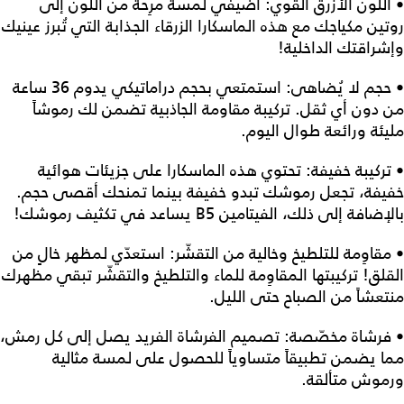
• اللون الأزرق القوي: أضيفي لمسة مرِحة من اللون إلى
روتين مكياجك مع هذه الماسكارا الزرقاء الجذابة التي تُبرز عينيك
وإشراقتك الداخلية!
• حجم لا يُضاهى: استمتعي بحجم دراماتيكي يدوم 36 ساعة
من دون أي ثقل. تركيبة مقاومة الجاذبية تضمن لك رموشاً
مليئة ورائعة طوال اليوم.
• تركيبة خفيفة: تحتوي هذه الماسكارا على جزيئات هوائية
خفيفة، تجعل رموشك تبدو خفيفة بينما تمنحك أقصى حجم.
بالإضافة إلى ذلك، الفيتامين B5 يساعد في تكثيف رموشك!
• مقاوِمة للتلطيخ وخالية من التقشّر: استعدّي لمظهر خالٍ من
القلق! تركيبتها المقاوِمة للماء والتلطيخ والتقشّر تبقي مظهرك
منتعشاً من الصباح حتى الليل.
• فرشاة مخصّصة: تصميم الفرشاة الفريد يصل إلى كل رمش،
مما يضمن تطبيقاً متساوياً للحصول على لمسة مثالية
ورموش متألقة.