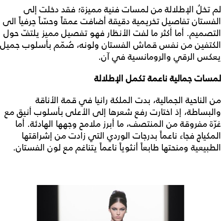
لم تخلُ الإطلالة من لمسات فنية مميزة؛ فقد دخلت إلى
الفستان تفاصيل تخريمية دقيقة أضافت عمقاً وحسّاً حِرفياً الى
التصميم. أما أكثر ما لفت الأنظار فهو تفصيل مميز يلتفّ حول
الكتفين من نفس قماش الفستان ولونه، صُمّم بأسلوب جميل
يعكس الرقي والرومانسية في آن.
لمسات جمالية ناعمة تكمل الإطلالة
من الناحية الجمالية، بدت الملكة رانيا في قمة الأناقة
والبساطة، إذ اختارت رفع شعرها إلى الأعلى بأسلوب أنيق مع
غرّة مفروقة من المنتصف، ما أبرز ملامح وجهها الهادئة. أما
المكياج فجاء ناعماً بدرجات الوردي التي زادت من إشراقتها
الطبيعية ومنحتها طابعاً أنثوياً ناعماً يتناغم مع لون الفستان.