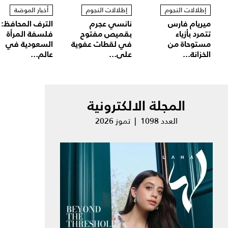
إطلالات النجوم
إطلالات النجوم
أخبار الموضة
ميريام فارس
نانسي عجرم
الترف المحافظ:
تتمرد بأزياء
بقميص مفتوح
فلسفة المرأة
مستوحاة من
في لقطات عفوية
السعودية في
الخزانة...
على...
عالم...
المجلة الالكترونية
العدد 1098 | تموز 2026