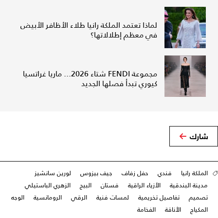
لماذا تعتمد الملكة رانيا طلاء الأظافر الأبيض
في معظم إطلالاتها؟
مجموعة FENDI شتاء 2026... ماريا غراتسيا
كيوري تبدأ فصلها الجديد
شارك
الملكة رانيا
فندي
حفل زفاف
جيف بيزوس
لورين سانشيز
مدينة البندقية
الأزياء الراقية
فستان
البيج
الزهري الباستيلي
تصميم
تفاصيل تخريمية
لمسات فنية
الرقي
الرومانسية
الوجه
المكياج
الأناقة
الفخامة