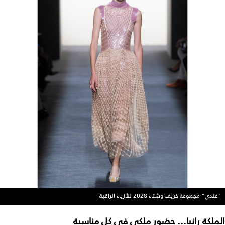
"فندي" مجموعة خريف وشتاء 2028 للأزياء الراقية
الملكة رانيا... حضور ملكي في كل مناسبة