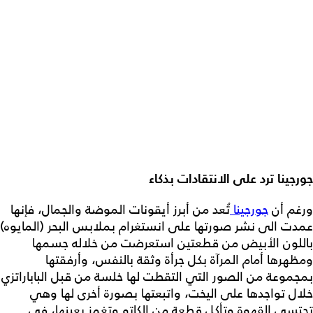
جورجينا ترد على الانتقادات بذكاء
ورغم أن
جورجينا
تُعد من أبرز أيقونات الموضة والجمال، فإنها
عمدت الى نشر صورتها على انستغرام بملابس البحر (المايوه)
باللون الأبيض من قطعتين استعرضت من خلاله جسمها
ومظهرها أمام المرآة بكل جرأة وثقة بالنفس، وأرفقتها
بمجموعة من الصور التي التقطت لها خلسة من قبل الباباراتزي
خلال تواجدها على اليخت، واتبعتها بصورة أخرى لها وهي
تحتسي القهوة وتأكل قطعة من الكاتو وتغمز بعينها، في