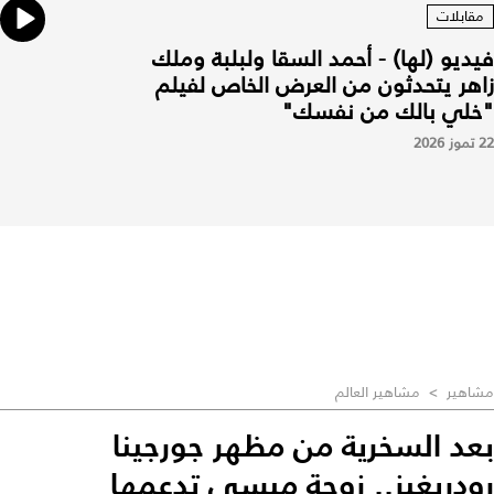
مقابلات
فيديو (لها) - أحمد السقا ولبلبة وملك
زاهر يتحدثون من العرض الخاص لفيلم
"خلي بالك من نفسك"
22 تموز 2026
مشاهير
>
مشاهير العالم
بعد السخرية من مظهر جورجينا
رودريغيز.. زوجة ميسي تدعمها