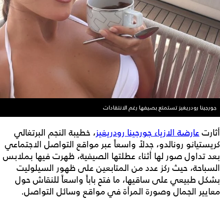
جورجينا رودريغيز تستمتع بصيفها رغم الانتقادات
أثارت
عارضة الازياء جورجينا رودريغيز
، خطيبة النجم البرتغالي
كريستيانو رونالدو، جدلاً واسعاً عبر مواقع التواصل الاجتماعي
بعد تداول صور لها أثناء عطلتها الصيفية، ظهرت فيها بملابس
السباحة، حيث ركز عدد من المتابعين على ظهور السيلوليت
بشكل طبيعي على ساقيها، ما فتح باباً واسعاً للنقاش حول
معايير الجمال وصورة المرأة في مواقع وسائل التواصل.