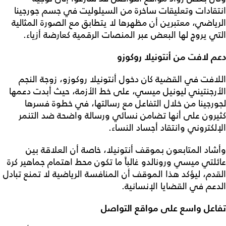
انتقادات وتعليقات ساخرة من السيلوليت في جسم جورجينا
الرياضي، معتبرين أن مظهرها لا يتطابق مع الصورة المثالية
التي يروج لها البعض عبر المنصات الرقمية كعارضة أزياء.
دعم لافت من أنتونيلا روكوزو
اللافت في القضية كان دخول أنتونيلا روكوزو، زوجة النجم
الأرجنتيني ليونيل ميسي، على خط الأزمة، حيث أبدت دعمها
لجورجينا من خلال التفاعل مع رسالتها، في خطوة فسرها
كثيرون على أنها تضامن نسائي ورسالة واضحة ضد التنمر
الإلكتروني وانتقاد أجساد النساء.
وأشاد المتابعون بموقف أنتونيلا، خاصة أن العلاقة بين
عائلتي ميسي ورونالدو غالباً ما تكون محط اهتمام جماهير كرة
القدم، ليؤكد هذا الموقف أن المنافسة الرياضية لا تمنع تبادل
الدعم في القضايا الإنسانية.
تفاعل واسع على مواقع التواصل