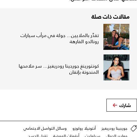
مقالات ذات صلة
تقدَّر بالملايين... جولة في مرأب سيارات
رونالدو الفارهة
كونتورينغ جورجينا رودريغيز... سر ملامحها
المنحوتة بإتقان
شارك
جورجينا رودريغيز
أنتونيلا روكوزو
وسائل التواصل الاجتماعي
معايير الجمال
سيلوليت
أيقونات الموضة
تقبل الجسد