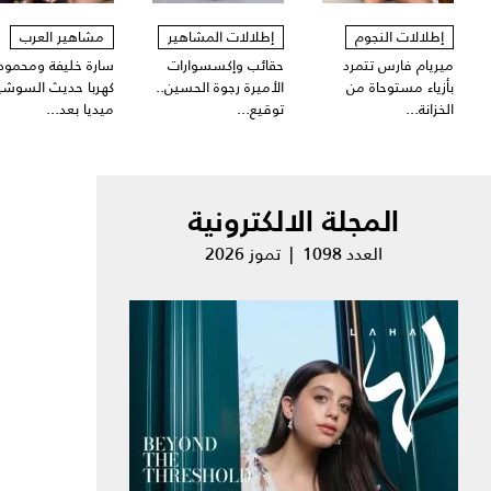
إطلالات النجوم
إطلالات المشاهير
مشاهير العرب
ميريام فارس تتمرد
حقائب وإكسسوارات
سارة خليفة ومحمود
بأزياء مستوحاة من
الأميرة رجوة الحسين..
كهربا حديث السوشي
الخزانة...
توقيع...
ميديا بعد...
المجلة الالكترونية
العدد 1098 | تموز 2026