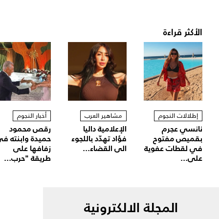
الأكثر قراءة
إطلالات النجوم
مشاهير العرب
أخبار النجوم
نانسي عجرم
الإعلامية داليا
رقص محمود
بقميص مفتوح
فؤاد تهدّد باللجوء
حميدة وابنته ف
في لقطات عفوية
الى القضاء...
زفافها على
على...
طريقة "حرب...
المجلة الالكترونية