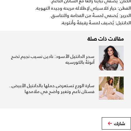
الكتان: يُضفي تباينًا رائعًا مع الساتان الناعم.
القطن: خيار كلاسيكي لإطلالة مريحة وجيدة التهوية.
الحرير: يُضفي لمسةً من الفخامة والتناسق.
الدانتيل: يُضيف لمسةً رقيقةً وأنثوية.
مقالات ذات صلة
سحر الدانتيل الأسود: نادين نسيب نجيم تضج
أنوثةً بالكورسيه
سارة الورع تستعرض حملها بالدانتيل الأبيض..
فستان ناعم وتغير واضح في ملامحها
شارك