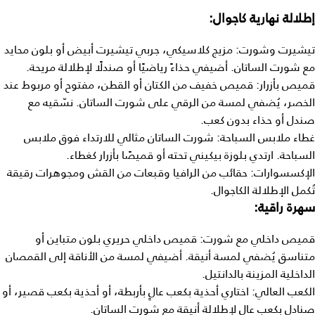
إطلالة نهارية كاجوال:
تيشيرت وشورت: مزيج كلاسيكي، جربي تيشيرت أبيض أو بلون محايد
مع شورت الساتان. أضيفي حذاءً رياضيًا أو صندلًا لإطلالة مريحة.
قميص بأزرار: قميص خفيف من الكتان أو القطن، مفتوح أو مربوط عند
الخصر، يُضفي لمسة من الرقي على شورت الساتان. نسّقيه مع
صندل أو حذاء بدون كعب.
غطاء ملابس السباحة: شورت الساتان مثالي للارتداء فوق ملابس
السباحة. ارتدي بلوزة بيكيني تحته أو قميصًا بأزرار كغطاء.
الإكسسوارات: حقائب من الرافيا وقبعات من القش ومجوهرات رقيقة
تُكمل الإطلالة الكاجوال.
سهرة راقية:
قميص داخلي مع شورت: قميص داخلي حريري بلون متباين أو
متناسق يُضفي لمسة أنيقة. أضيفي لمسة من الأناقة إلى القمصان
الداخلية المزينة بالدانتيل.
الكعب العالي: اختاري أحذية بكعب عالٍ بأربطة، أو أحذية بكعب قصير، أو
صنادل بكعب عالٍ لإطلالة أنيقة مع شورت الساتان.