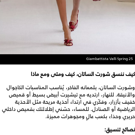
Giambattista Valli Spring 25
كيف ننسق شورت الساتان، كيف ومتى ومع ماذا
وشورت الساتان، بلمعانه الفاخر، يُناسب المناسبات الكاجوال
والأنيقة. للنهار، ارتديه مع تيشيرت أبيض بسيط أو قميص
خفيف بأزرار، وفكّري في ارتداء أحذية مريحة مثل الأحذية
الرياضية أو الصنادل. للمساء، حسّني إطلالتك بقميص داخلي
حريري وحذاء بكعب عالٍ ومجوهرات مميزة.
نصائح تنسيق: