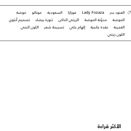
العنود بدر
Lady Fozaza
فوزازا
السعودية
موناكو
موضة
الموضة
مدوّنة الموضة
الزيتي الداكن
تنورة بيضاء
تصميم أنثوي
الغجرية
عقدة جانبية
إلهام علي
تسريحة شعر
اللون البني
اللون زيتي
الأكثر قراءة