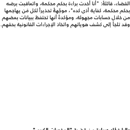
القضاء، قائلةً: "أنا أخدت براءة بحكم محكمة، واتعاقبت برضه
بحكم محكمة، كفاية أذى كده"، موجّهةً تحذيراً لكل مَن يهاجمها
من خلال حسابات مجهولة، ومؤكدةً أنها تحتفظ ببيانات بعضهم
وقد تلجأ إلى كشف هوياتهم واتخاذ الإجراءات القانونية بحقهم.
داليا فؤاد وبراءة من قضية "المخدرات الكبرى"