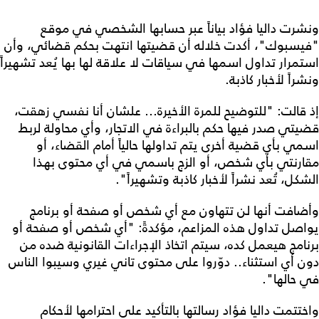
ونشرت داليا فؤاد بياناً عبر حسابها الشخصي في موقع
"فيسبوك"، أكدت خلاله أن قضيتها انتهت بحكم قضائي، وأن
استمرار تداول اسمها في سياقات لا علاقة لها بها يُعد تشهيراً
ونشراً لأخبار كاذبة.
إذ قالت: "للتوضيح للمرة الأخيرة… علشان أنا نفسي زهقت،
قضيتي صدر فيها حكم بالبراءة في الاتجار، وأي محاولة لربط
اسمي بأي قضية أخرى يتم تداولها حالياً أمام القضاء، أو
مقارنتي بأي شخص، أو الزج باسمي في أي محتوى بهذا
الشكل، تُعد نشراً لأخبار كاذبة وتشهيراً".
وأضافت أنها لن تتهاون مع أي شخص أو صفحة أو برنامج
يواصل تداول هذه المزاعم، مؤكدةً: "أي شخص أو صفحة أو
برنامج هيعمل كده، سيتم اتخاذ الإجراءات القانونية ضده من
دون أي استثناء.. دوّروا على محتوى تاني غيري وسيبوا الناس
في حالها".
واختتمت داليا فؤاد رسالتها بالتأكيد على احترامها لأحكام