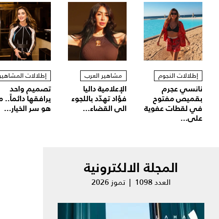
إطلالات النجوم
مشاهير العرب
إطلالات المشاهير
نانسي عجرم
الإعلامية داليا
تصميم واحد
بقميص مفتوح
فؤاد تهدّد باللجوء
يرافقها دائماً.. م
في لقطات عفوية
الى القضاء...
هو سر الخيار...
على...
المجلة الالكترونية
العدد 1098 | تموز 2026