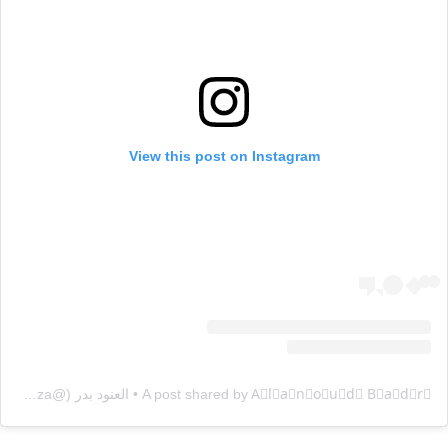
View this post on Instagram
A post shared by A⃨l⃨a⃨n⃨o⃨u⃨d⃨ B⃨a⃨d⃨r⃨ • العنود بدر (@fozaza)