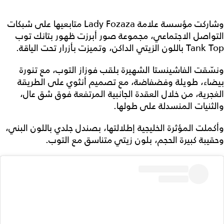
وشاركت مؤسسة علامة Lady Fozaza متابعيها على شبكات
التواصل الاجتماعي، مجموعة صور أبرزت ظهور بتانك توب
Tank Top باللون الزيتي الداكن، وتميزت بأزرار تحت الياقة.
ونسّقت الفاشينستا الشهيرة بلقب فوزاز التوب، مع تنورة
بيضاء، طويلة وفضفاضة، مع تصميم أنثوي على الطريقة
الغجرية، من خلال العقدة الجانبية المرتفعة فوق شق عال،
والثنيات المنسدلة على طولها.
وأكملت المؤثرة الخليجية إطلالتها، بصندل جلدي باللون البني،
وحقيبة كبيرة الحجم، بلون زيتي متناسق مع التوب.