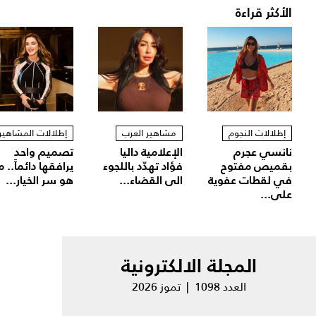
الأكثر قراءة
إطلالات النجوم
مشاهير العرب
إطلالات المشاهير
نانسي عجرم
الإعلامية داليا
تصميم واحد
بقميص مفتوح
فؤاد تهدّد باللجوء
يرافقها دائماً.. م
في لقطات عفوية
الى القضاء...
هو سر الخيار...
على...
المجلة الالكترونية
العدد 1098 | تموز 2026