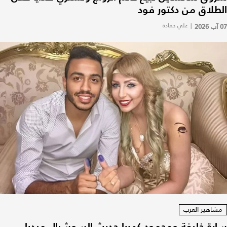
الطلاق من دكتور فود
07 آب 2026
|
علي حمادة
مشاهير العرب
سارة خليفة ومحمود كهربا حديث السوشيال ميديا