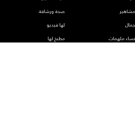
مشاهير
صحة ورشاقة
جمال
لها فيديو
نساء ملهمات
مطبخ لها
أعداد لها
تحميل المجلة الاكترونية
عن لها
إتصل بنا
سياسة الخصوصية
إشترك
الأرشيف