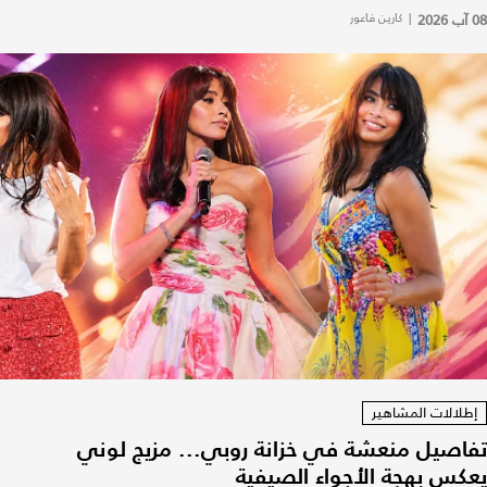
08 آب 2026
|
كارين فاعور
إطلالات المشاهير
تفاصيل منعشة في خزانة روبي... مزيج لوني
يعكس بهجة الأجواء الصيفية