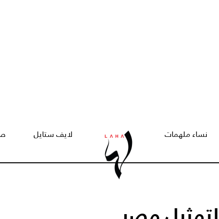
نساء ملهمات
لايف ستايل
صح
 لتمثيل مصر