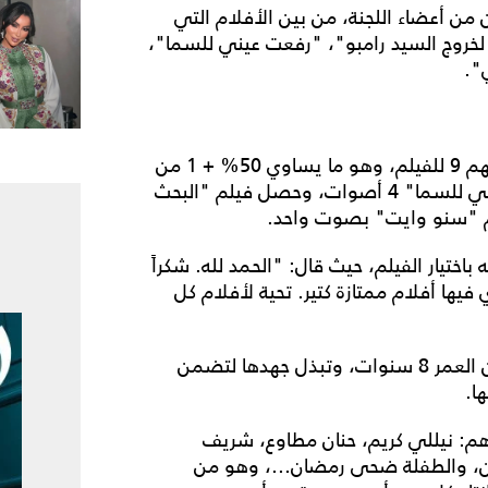
من أعضاء اللجنة، من بين الأفلام التي
لخروج السيد رامبو"، "رفعت عيني للسما"،
وحضر الاجتماع 16 عضواً من أعضاء اللجنة، صوّت منهم 9 للفيلم، وهو ما يساوي 50% + 1 من
أصوات الأعضاء الحاضرين، فيما نال فیلم "رفعت عيني للسما" 4 أصوات، وحصل فيلم "البحث
لم "سنو وايت" بصوت واحد.
اختيار الفيلم، حيث قال: "الحمد لله. شكراً
فيها أفلام ممتازة كتير. تحية لأفلام كل
وتدور قصة الفيلم حول خادمة تُدعى "توهة" تبلغ من العمر 8 سنوات، وتبذل جهدها لتضمن
ا.
زهم: نيللي كريم، حنان مطاوع، شريف
، والطفلة ضحى رمضان...، وهو من