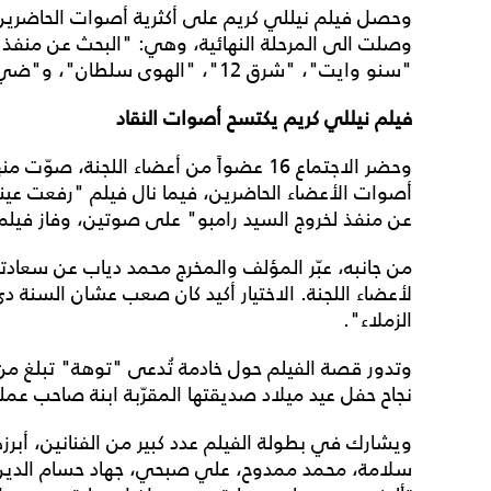
وحصل فيلم نيللي كريم على أكثرية أصوات الحاضرين 
وصلت الى المرحلة النهائية، وهي: "البحث عن منفذ 
"سنو وايت"، "شرق 12"، "الهوى سلطان"، و"ضي".
فيلم نيللي كريم يكتسح أصوات النقاد
عن منفذ لخروج السيد رامبو" على صوتين، وفاز في
من جانبه، عبّر المؤلف والمخرج محمد دياب عن سعادته ب
لأعضاء اللجنة. الاختيار أكيد كان صعب عشان السنة دي 
الزملاء".
نجاح حفل عيد ميلاد صديقتها المقرّبة ابنة صاحب عمله
ويشارك في بطولة الفيلم عدد كبير من الفنانين، أبر
سلامة، محمد ممدوح، علي صبحي، جهاد حسام الدين