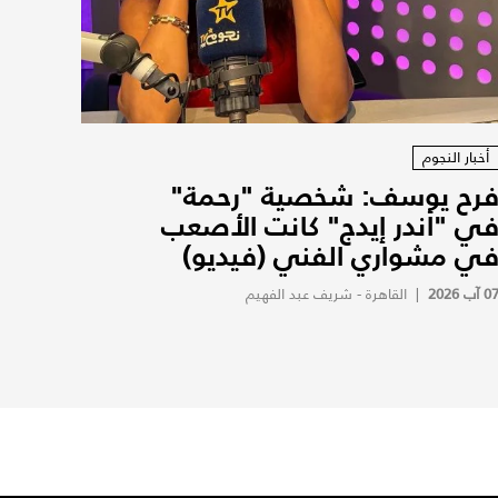
أخبار النجوم
رح يوسف: شخصية "رحمة"
ي "أندر إيدج" كانت الأصعب
ي مشواري الفني (فيديو)
0 آب 2026
|
القاهرة - شريف عبد الفهيم