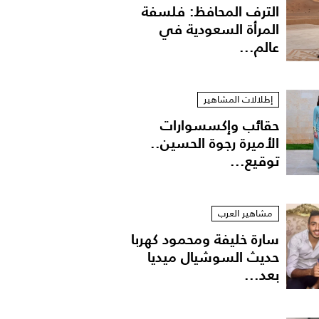
الترف المحافظ: فلسفة
المرأة السعودية في
عالم...
إطلالات المشاهير
حقائب وإكسسوارات
الأميرة رجوة الحسين..
توقيع...
مشاهير العرب
سارة خليفة ومحمود كهربا
حديث السوشيال ميديا
بعد...