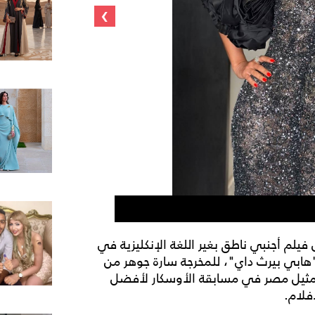
›
نيللي كريم
يلم أجنبي ناطق بغير اللغة الإنكليزية في
 "هابي بيرث داي"، للمخرجة سارة جوهر من
لتمثيل مصر في مسابقة الأوسكار لأفضل
فلام.