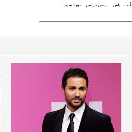
أحمد عباس
جيمي فوكس
دور السينما