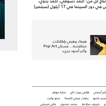
إنتاج كل من: أحمد دسوقي، أحمد بدوي،
أحمد عباس، والنجم العالمي جيمي فوكس. وسيُعرض في دور السينما في 17 أيلول (سبتمبر)
هيفاء وهبي بإطلالات
متناقضة... فستان Pop Art
وآخر أسود جريء
لم أجنبي
هابي بيرث داي
سارة جوهر
سيد رامبو
رفعت عيني للسما
سنو وايت
ع
شريف سلامة
محمد ممدوح
علي صبحي