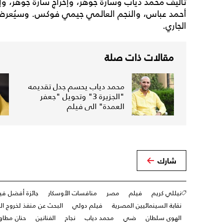
تأليف محمد دياب وسارة جوهر، وإخراج سارة جوهر، و
الجاري.
مقالات ذات صلة
محمد دياب يحسم جدل تقديمه
"الجزيرة 3" وتحويل "جعفر
العمدة" الى فيلم
شارك
نيللي كريم
فيلم
مصر
منافسات الأوسكار
جائزة أفضل في
نقابة السينمائيين المصرية
فيلم دولي
البحث عن منفذ لخروج ال
الهوى سلطان
ضي
محمد دياب
نجاح
الفنانين
حنان مطاو