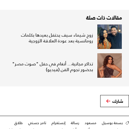
مقالات ذات صلة
زوج شيماء سيف يحتفل بعيدها بكلمات
رومانسية بعد عودة العلاقة الزوجية
تذاكر مجانية... أنغام في حفل "صوت مصر"
بحضور نجوم الفن (فيديو)
شارك
بسمة بوسيل
مسعود
رسالة
إنستغرام
تامر حسني
طلاق