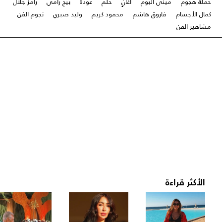
حملة هجوم
ميني ألبوم
أغانٍ
حلم
عودة
بيج رامي
رامز جلال
كمال الأجسام
فاروق هاشم
محمود كريم
وليد صبري
نجوم الفن
مشاهير الفن
الأكثر قراءة