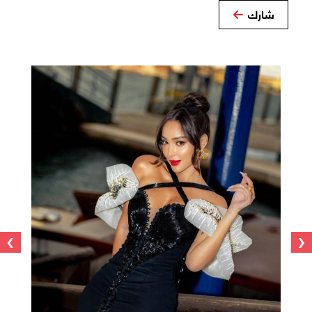
شارك
›
‹