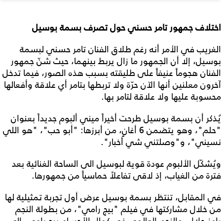
اختلاف جمهور تامر حسني حول تصرف بسمة بوسيل
الغريب في الأمر أنه رغم طلاق الفنان تامر حسني لبسمة
بوسيل، إلا أن الجمهور ما زال يربط بينهما، حيث شنّ جمهور
الفنان هجوماً عنيفاً على طليقته بسبب هذه الصور، فيما تدخل
آخرون معلنين أنها الآن حرّة ولا تربطها بتامر أي علاقة وأفعالها
محسوبة عليها ولا علاقة لتامر بها.
يُذكر أن بسمة بوسيل طرحت أخيراً ميني ألبوم جديداً بعنوان
"حلم"، وهو يتضمن 6 أغانٍ، من أبرزها: "أبو حب"، "هو اللي
نسيني"، و"وصلتني شي أخبار".
ويُشكّل الألبوم عودة قوية لبوسيل الى الساحة الغنائية بعد
فترة من الغياب، إذ لاقى تفاعلاً حماسياً من جمهورها.
في المقابل، تنتظر بسمة بوسيل عرض أول تجربة تمثيلية لها
من خلال مشاركتها في فيلم "بيج رامي"، من بطولة النجم
رامز جلال، والنجم العالمي في كمال الأجسام بيج رامي، الى