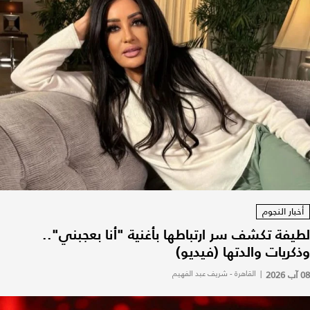
أخبار النجوم
لطيفة تكشف سر ارتباطها بأغنية "أنا بعجبني"..
وذكريات والدتها (فيديو)
08 آب 2026
|
القاهرة - شريف عبد الفهيم