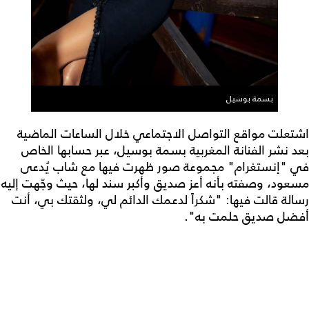
بسمة بوسيل
اشتعلت مواقع التواصل الاجتماعي خلال الساعات الماضية
بعد نشر الفنانة المغربية بسمة بوسيل، عبر حسابها الخاص
في "إنستغرام" مجموعة صور ظهرت فيها مع شاب يُدعى
مسعود، وصفته بأنه أعز صديق وأكبر سند لها، حيث وجّهت إليه
رسالة قالت فيها: "شكراً لدعمك الدائم لي، ولثقتك بي، أنت
أفضل صديق حلمت به".