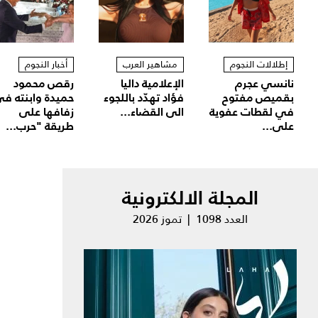
إطلالات النجوم
مشاهير العرب
أخبار النجوم
نانسي عجرم
الإعلامية داليا
رقص محمود
بقميص مفتوح
فؤاد تهدّد باللجوء
حميدة وابنته ف
في لقطات عفوية
الى القضاء...
زفافها على
على...
طريقة "حرب...
المجلة الالكترونية
العدد 1098 | تموز 2026