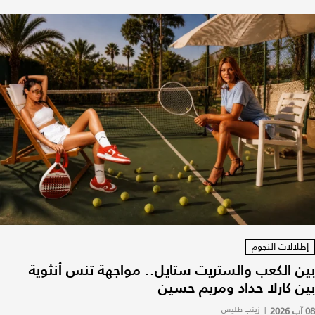
إطلالات النجوم
بين الكعب والستريت ستايل.. مواجهة تنس أنثوية
بين كارلا حداد ومريم حسين
08 آب 2026
|
زينب طليس