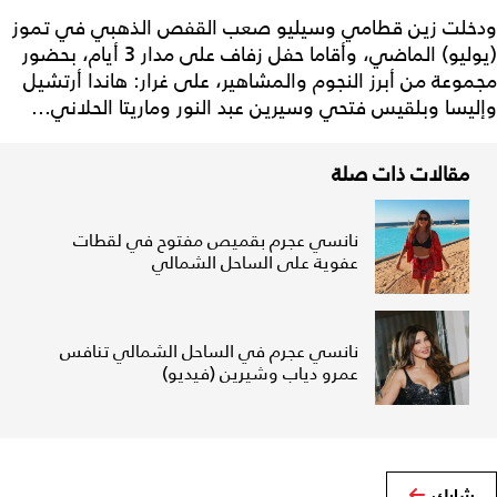
ودخلت زين قطامي وسيليو صعب القفص الذهبي في تموز
(يوليو) الماضي، وأقاما حفل زفاف على مدار 3 أيام، بحضور
مجموعة من أبرز النجوم والمشاهير، على غرار: هاندا أرتشيل
وإليسا وبلقيس فتحي وسيرين عبد النور وماريتا الحلاني...
مقالات ذات صلة
نانسي عجرم بقميص مفتوح في لقطات
عفوية على الساحل الشمالي
نانسي عجرم في الساحل الشمالي تنافس
عمرو دياب وشيرين (فيديو)
شارك