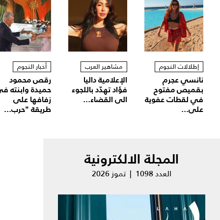
إطلالات النجوم
مشاهير العرب
أخبار النجوم
نانسي عجرم
الإعلامية داليا
رقص محمود
بقميص مفتوح
فؤاد تهدّد باللجوء
حميدة وابنته ف
في لقطات عفوية
الى القضاء...
زفافها على
على...
طريقة "حرب...
المجلة الالكترونية
العدد 1098 | تموز 2026