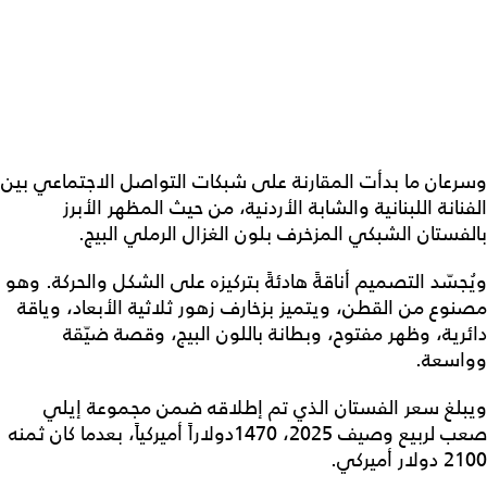
وسرعان ما بدأت المقارنة على شبكات التواصل الاجتماعي بين
الفنانة اللبنانية والشابة الأردنية، من حيث المظهر الأبرز
بالفستان الشبكي المزخرف بلون الغزال الرملي البيج.
ويُجسّد التصميم أناقةً هادئةً بتركيزه على الشكل والحركة. وهو
مصنوع من القطن، ويتميز بزخارف زهور ثلاثية الأبعاد، وياقة
دائرية، وظهر مفتوح، وبطانة باللون البيج، وقصة ضيّقة
وواسعة.
ويبلغ سعر الفستان الذي تم إطلاقه ضمن مجموعة إيلي
صعب لربيع وصيف 2025، 1470دولاراً أميركياً، بعدما كان ثمنه
2100 دولار أميركي.