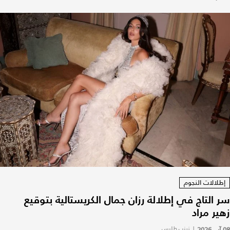
إطلالات النجوم
سر التاج في إطلالة رزان جمال الكريستالية بتوقيع
زهير مراد
08 آب 2026
|
زينب طليس