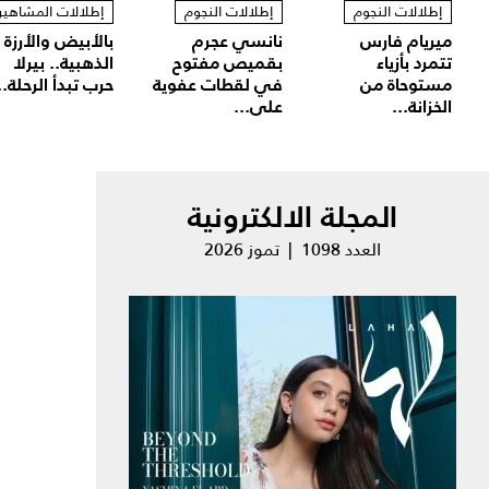
إطلالات النجوم
إطلالات النجوم
إطلالات المشاهير
ميريام فارس
نانسي عجرم
بالأبيض والأرزة
تتمرد بأزياء
بقميص مفتوح
الذهبية.. بيرلا
مستوحاة من
في لقطات عفوية
حرب تبدأ الرحلة..
الخزانة...
على...
المجلة الالكترونية
العدد 1098 | تموز 2026