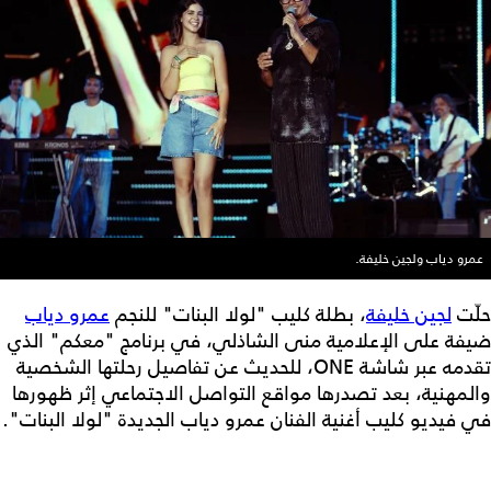
عمرو دياب ولجين خليفة.
حلّت
لجين خليفة
، بطلة كليب "لولا البنات" للنجم
عمرو دياب
ضيفة على الإعلامية منى الشاذلي، في برنامج "معكم" الذي
تقدمه عبر شاشة ONE، للحديث عن تفاصيل رحلتها الشخصية
والمهنية، بعد تصدرها مواقع التواصل الاجتماعي إثر ظهورها
في فيديو كليب أغنية الفنان عمرو دياب الجديدة "لولا البنات".