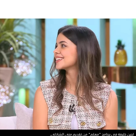
لجين خليفة في برنامج "معكم" من تقديم منى الشاذلي.