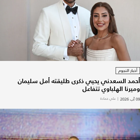
أخبار النجوم
أحمد السعدني يحيي ذكرى طليقته أمل سليمان
وميرنا الهلباوي تتفاعل
09 آب 2026
|
علي حمادة