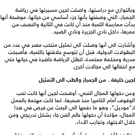
وبالتوازي مع دراستها، واصلت لجين مسيرتها في رياضة
الجمباز، التي وصفتها بأنها جزء أساسي من حياتها، موضحة أنها
بدأت ممارسة اللعبة منذ أن كانت في الثانية والنصف من
عمرها، داخل نادي الجزيرة ونادي الصيد.
وأشارت الى أنها وصلت الى تمثيل منتخب مصر في عدد من
البطولات الدولية، قبل أن تتوسع علاقتها باللعبة، فأصبحت
مدربة ومحكمة معتمدة، لتظل الرياضة حاضرة في حياتها حتى
مع انتقالها الى مجالات أخرى.
لجين خليفة.. من الجمباز والطب الى التمثيل
وعن دخولها المجال الفني، أوضحت لجين أنها كانت تحب
الوقوف أمام الكاميرا منذ صغرها، كما كانت مهتمة بالعمل
كـ"موديل"، وهو ما دفعها الى البحث عن فرص في هذا
المجال، مؤكدة أن دخولها عالم الفن جاء بشكل تدريجي ومن
خلال الاجتهاد وتجارب الأداء.