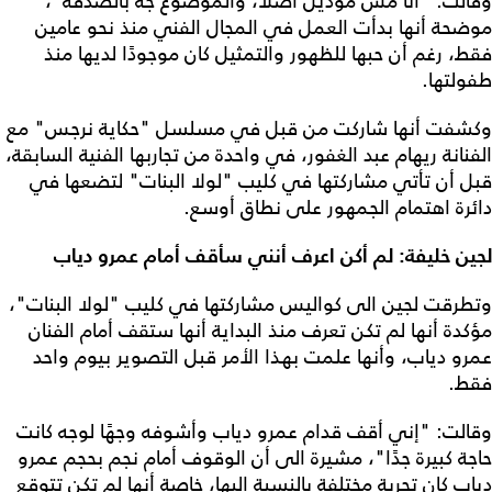
وقالت: "أنا مش موديل أصلًا، والموضوع جه بالصدفة"،
موضحة أنها بدأت العمل في المجال الفني منذ نحو عامين
فقط، رغم أن حبها للظهور والتمثيل كان موجودًا لديها منذ
طفولتها.
وكشفت أنها شاركت من قبل في مسلسل "حكاية نرجس" مع
الفنانة ريهام عبد الغفور، في واحدة من تجاربها الفنية السابقة،
قبل أن تأتي مشاركتها في كليب "لولا البنات" لتضعها في
دائرة اهتمام الجمهور على نطاق أوسع.
لجين خليفة: لم أكن اعرف أنني سأقف أمام عمرو دياب
وتطرقت لجين الى كواليس مشاركتها في كليب "لولا البنات"،
مؤكدة أنها لم تكن تعرف منذ البداية أنها ستقف أمام الفنان
عمرو دياب، وأنها علمت بهذا الأمر قبل التصوير بيوم واحد
فقط.
وقالت: "إني أقف قدام عمرو دياب وأشوفه وجهًا لوجه كانت
حاجة كبيرة جدًا"، مشيرة الى أن الوقوف أمام نجم بحجم عمرو
دياب كان تجربة مختلفة بالنسبة إليها، خاصة أنها لم تكن تتوقع