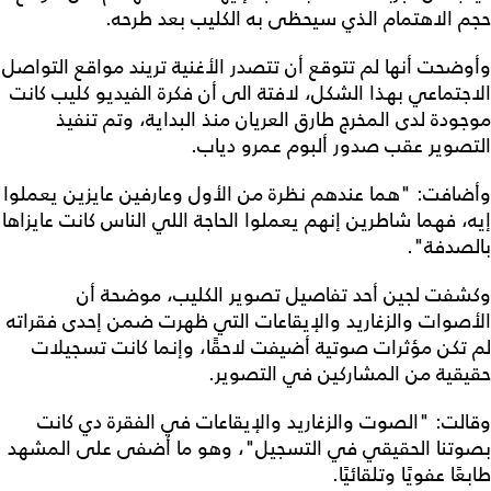
حجم الاهتمام الذي سيحظى به الكليب بعد طرحه.
وأوضحت أنها لم تتوقع أن تتصدر الأغنية تريند مواقع التواصل
الاجتماعي بهذا الشكل، لافتة الى أن فكرة الفيديو كليب كانت
موجودة لدى المخرج طارق العريان منذ البداية، وتم تنفيذ
التصوير عقب صدور ألبوم عمرو دياب.
وأضافت: "هما عندهم نظرة من الأول وعارفين عايزين يعملوا
إيه، فهما شاطرين إنهم يعملوا الحاجة اللي الناس كانت عايزاها
بالصدفة".
وكشفت لجين أحد تفاصيل تصوير الكليب، موضحة أن
الأصوات والزغاريد والإيقاعات التي ظهرت ضمن إحدى فقراته
لم تكن مؤثرات صوتية أضيفت لاحقًا، وإنما كانت تسجيلات
حقيقية من المشاركين في التصوير.
وقالت: "الصوت والزغاريد والإيقاعات في الفقرة دي كانت
بصوتنا الحقيقي في التسجيل"، وهو ما أضفى على المشهد
طابعًا عفويًا وتلقائيًا.