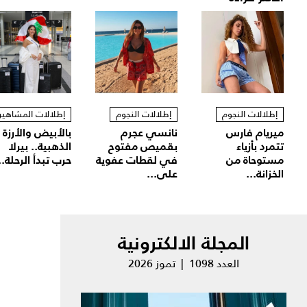
إطلالات النجوم
إطلالات النجوم
إطلالات المشاهير
ميريام فارس
نانسي عجرم
بالأبيض والأرزة
تتمرد بأزياء
بقميص مفتوح
الذهبية.. بيرلا
مستوحاة من
في لقطات عفوية
حرب تبدأ الرحلة..
الخزانة...
على...
المجلة الالكترونية
العدد 1098 | تموز 2026