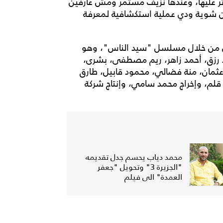
ثر عليها، وعندها نزيف مستمر ومش عارفين
ن شوية ودي عملية استكشافية لمعرفة
ي من خلال مسلسل "سيد الناس"، وهو
د رزق، أحمد زاهر، ريم مصطفى، بشرى،
ان، منة فضالي، محمود قابيل، طارق
 قلم، وإخراج محمد سامي، وإنتاج شركة
محمد دياب يحسم جدل تقديمه
"الجزيرة 3" وتحويل "جعفر
العمدة" الى فيلم