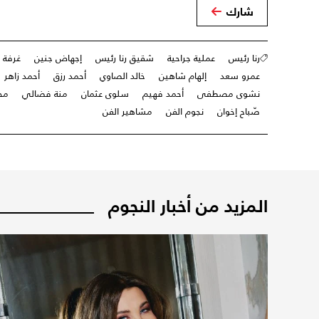
شارك
رنا رئيس
عملية جراحية
شقيق رنا رئيس
إجهاض جنين
غرفة ا
عمرو سعد
إلهام شاهين
خالد الصاوي
أحمد رزق
أحمد زاهر
نشوى مصطفى
أحمد فهيم
سلوى عثمان
منة فضالي
مح
صّباح إخوان
نجوم الفن
مشاهير الفن
المزيد من أخبار النجوم