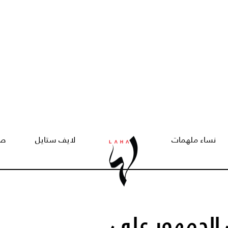
نساء ملهمات
لايف ستايل
صح
الجمهور على