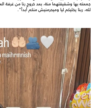
جمعته بها وشقيقتهما منة، بعد خروج رنا من غرفة الع
لله، ربنا يخليكم ليا وميحرمنيش منكم أبداً".