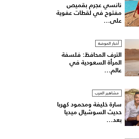
نانسي عجرم بقميص
مفتوح في لقطات عفوية
على...
أخبار الموضة
الترف المحافظ: فلسفة
المرأة السعودية في
عالم...
مشاهير العرب
سارة خليفة ومحمود كهربا
حديث السوشيال ميديا
بعد...