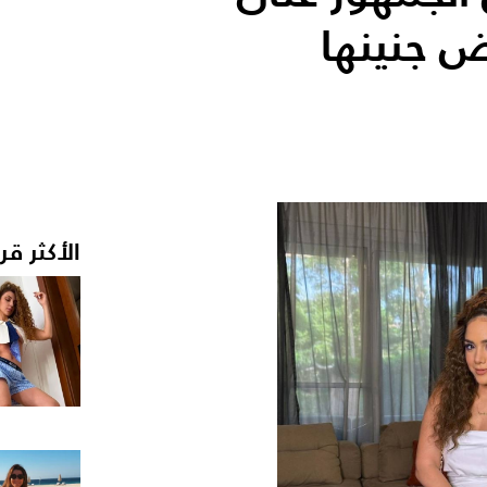
ض جنينها
الأكثر قر