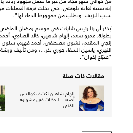
من حوالي شهر فجأة من غير ما تعمل مجهود زيادة يأ
إيه سببه لغاية دلوقتي، هي دخلت غرفة العمليات م
سبب النزيف، وبطلب من جمهورها الدعاء لها".
يُذكر أن رنا رئيس شاركت في موسم رمضان الماض
بطولة: عمرو سعد، إلهام شاهين، خالد الصاوي، أحم
إنجي المقدم، نشوى مصطفى، أحمد فهيم، سلوى عثم
النهري، ياسين السقا، جوري بكر...، ومن تأليف ورشة
"صبّاح إخوان".
مقالات ذات صلة
إلهام شاهين تكشف كواليس
أصعب اللحظات في مشوارها
الفني