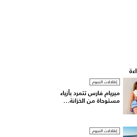
اءة
إطلالات النجوم
ميريام فارس تتمرد بأزياء
مستوحاة من الخزانة...
إطلالات النجوم