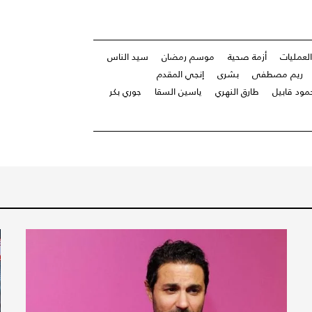
لعمليات
أزمة صحية
موسم رمضان
سيد الناس
ريم مصطفى
بشرى
إنجي المقدم
مود قابيل
طارق النهري
ياسين السقا
جوري بكر