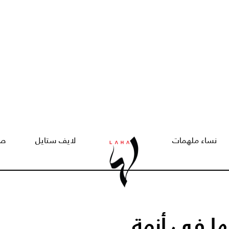
نساء ملهمات
لايف ستايل
صح
ا في أزمة