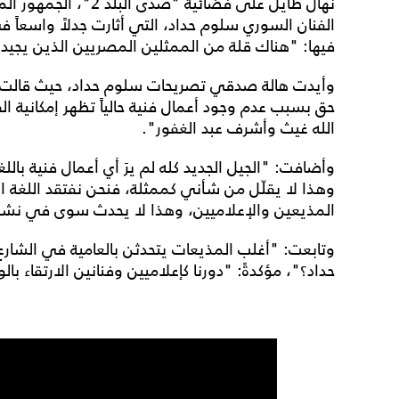
نهال طايل على فضائية 
الفنان السوري سلوم حداد، التي أثارت جدلاً واسعاً 
فيها: "هناك قلة من الممثلين المصريين الذين يجيدون
وأيدت هالة صدقي تصريحات سلوم حداد، حيث قالت: 
حق بسبب عدم وجود أعمال فنية حالياً تظهر إمكانية الفن
الله غيث وأشرف عبد الغفور".
وأضافت: "الجيل الجديد كله لم يرَ أي أعمال فنية باللغة 
وهذا لا يقلّل من شأني كممثلة، فنحن نفتقد اللغة ا
المذيعين والإعلاميين، وهذا لا يحدث سوى في نشرة
وتابعت: "أغلب المذيعات يتحدثن بالعامية في الشار
حداد؟"، مؤكدةً: "دورنا كإعلاميين وفنانين الارتقاء 