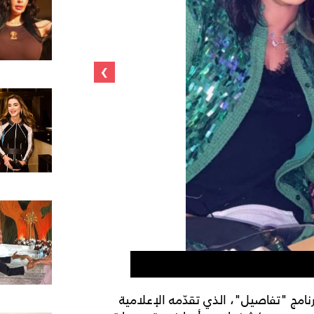
›
هالة صدقي
مج "تفاصيل"، الذي تقدّمه الإعلامية