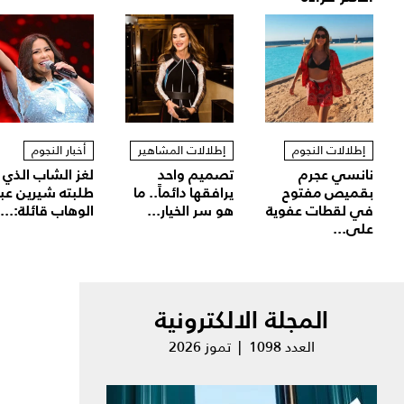
إطلالات النجوم
إطلالات المشاهير
أخبار النجوم
نانسي عجرم
تصميم واحد
لغز الشاب الذي
بقميص مفتوح
يرافقها دائماً.. ما
طلبته شيرين عب
في لقطات عفوية
هو سر الخيار...
الوهاب قائلة:...
على...
المجلة الالكترونية
العدد 1098 | تموز 2026