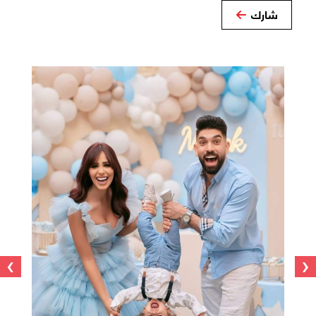
شارك
›
‹