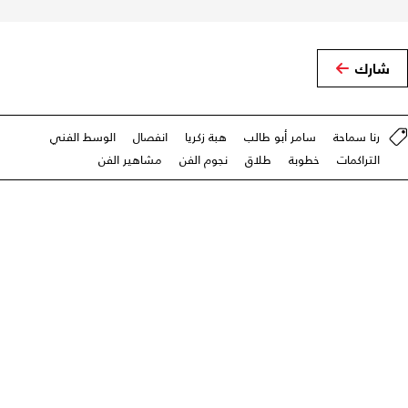
شارك
رنا سماحة
سامر أبو طالب
هبة زكريا
انفصال
الوسط الفني
التراكمات
خطوبة
طلاق
نجوم الفن
مشاهير الفن