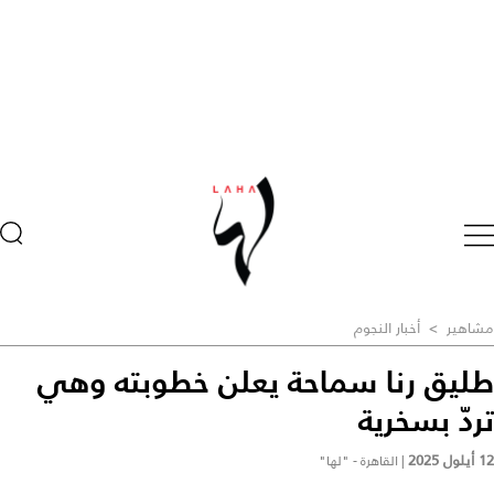
مشاهير
>
أخبار النجوم
طليق رنا سماحة يعلن خطوبته وهي
تردّ بسخرية
12 أيلول 2025
|
القاهرة - "لها"