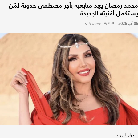
محمد رمضان يعِد متابعيه بأجر مصطفى حدوتة لمَن
يستكمل أغنيته الجديدة
06 آب 2026
|
القاهرة - نيرمين زكي
أخبار النجوم