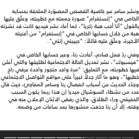
ونشر سامر عبر خاصية القصص المصوّرة الملحقة بحسابه
الخاص في "إنستغرام" صورة جمعته مع خطيبته، وعلّق عليها
بالقول "أنا أحب هبة زكريا"، كما أعاد نشر فيديو كانت قد نشرته
هبة من خلال حسابها الخاص في "إنستغرام" من أغنيته
الأخيرة، وعلّق عليه قائلاً: "حبيبتي إنتي".
وفي ردّ فعل صادم، أعادت رنا، وعبر حسابها الخاص في
"فيسبوك"، نشر تعديل الحالة الاجتماعية لطليقها والتي أعلن
فيها خطوبته، مع التعليق: "مرة واحد متجوز واحدة عرفي راح
خطبها"، وهو ما أثار جدلاً كبيراً على مواقع التواصل الاجتماعي
وجدّد الحديث عن أسباب انفصال رنا وسامر المفاجئ، حيث قال
عدد من نشطاء السوشيال ميديا إن هذا ربما يكون السبب
الحقيقي وراء الطلاق، والذي رفض الاثنان الإعلان عنه في
وقته، إلا أن رنا حذفت منشورها بعد ساعات من وضعه.