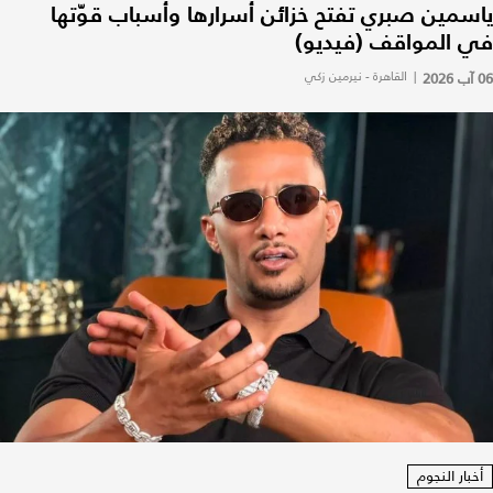
ياسمين صبري تفتح خزائن أسرارها وأسباب قوّتها
في المواقف (فيديو)
06 آب 2026
|
القاهرة - نيرمين زكي
أخبار النجوم