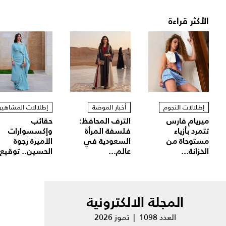
الأكثر قراءة
إطلالات النجوم
أخبار الموضة
إطلالات المشاهير
ميريام فارس
الترف المحافظ:
حقائب
تتمرد بأزياء
فلسفة المرأة
وإكسسوارات
مستوحاة من
السعودية في
الأميرة رجوة
الخزانة...
عالم...
الحسين.. توقيع.
المجلة الالكترونية
العدد 1098 | تموز 2026