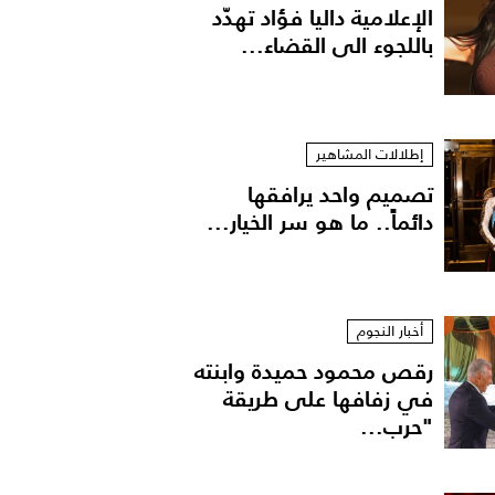
الإعلامية داليا فؤاد تهدّد
باللجوء الى القضاء...
إطلالات المشاهير
تصميم واحد يرافقها
دائماً.. ما هو سر الخيار...
 شانيل
أخبار النجوم
رقص محمود حميدة وابنته
في زفافها على طريقة
"حرب...