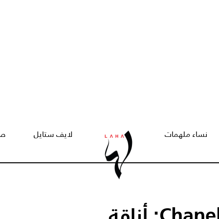
نساء ملهمات
لايف ستايل
صح
أسرار حب النجمات لدار Chanel: أناقة