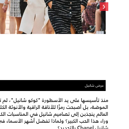
‹
عرض شانيل
منذ تأسيسها على يد الأسطورة "كوكو شانيل"، لم تكن
الموضة، بل أصبحت رمزًا للأناقة الراقية والأنوثة ال
العالم ينجذبن إلى تصاميم شانيل في المناسبات الكبر
وراء هذا الحب الكبير؟ ولماذا تفضل أشهر الأسماء في
شانيل Chanel بالتحديد؟