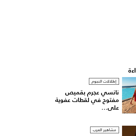
اءة
إطلالات النجوم
نانسي عجرم بقميص
مفتوح في لقطات عفوية
على...
مشاهير العرب