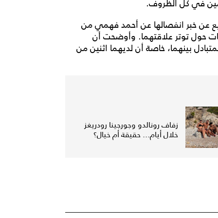
لمين في كل الظروف.
ابيع عن خبر انفصالها عن أحمد فهمي من
ئعات حول توتر علاقتهما. وأوضحت أن
بادل بينهما، خاصة أن لديهما اثنين من
زفاف رونالدو وجورجينا رودريغز
خلال أيام... حقيقة أم خيال؟