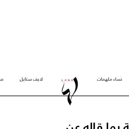
نساء ملهمات
لايف ستايل
صح
بما قاله عن