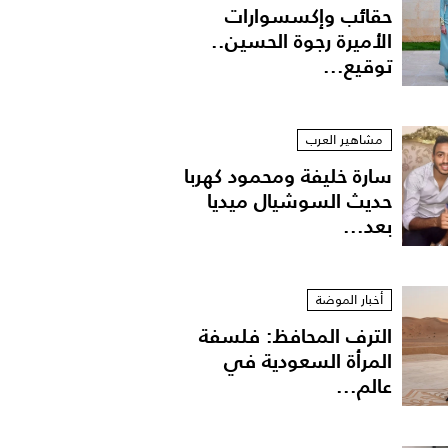
حقائب وإكسسوارات
الأميرة رجوة الحسين..
توقيع...
مشاهير العرب
سارة خليفة ومحمود كهربا
حديث السوشيال ميديا
بعد...
ه
أخبار الموضة
الترف المحافظ: فلسفة
المرأة السعودية في
عالم...