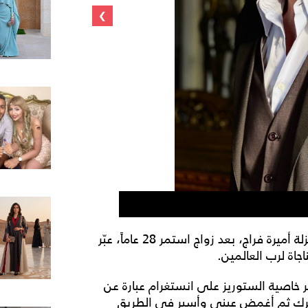
›
احمد فهمي وزوجت
بعد أسابيع من إعلام انفصاله عن زوجته الفنانة المعتزلة أميرة فراج، بعد زواج استمر 28 عاماً، عبّر
اة لرب العالمين.
ر خاصية الستوريز على انستغرام عبارة عن
ستخيرك ثم أغمض عيني وأسير في الطريق