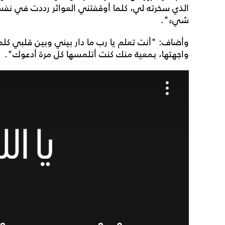
الذي سخرته لي، كلما أوقفتني العواثر رددت في نفس
شيء".
وأضاف: "أنت تعلم يا رب ما دار بيني وبين قلبي كل
واجهتها، بمعية منك كنت أتلمسها كل مرة أدعوك".