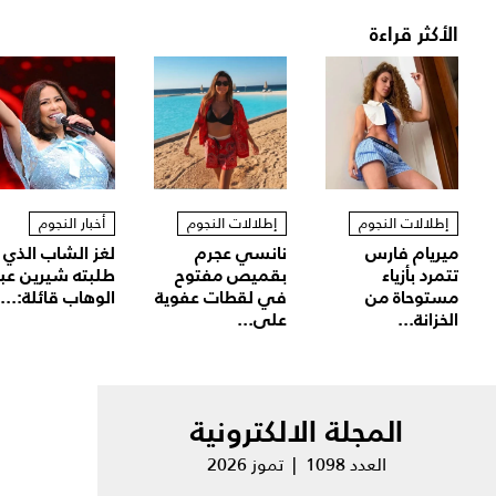
الأكثر قراءة
إطلالات النجوم
إطلالات النجوم
أخبار النجوم
ميريام فارس
نانسي عجرم
لغز الشاب الذي
تتمرد بأزياء
بقميص مفتوح
طلبته شيرين عب
مستوحاة من
في لقطات عفوية
الوهاب قائلة:...
الخزانة...
على...
المجلة الالكترونية
العدد 1098 | تموز 2026