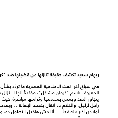
ريهام سعيد تكشف حقيقة تنازلها عن قضيتها ضد "ك
في سياق آخر، نفت الإعلامية المصرية ما تردّد بشأن
المعروف باسم "كروان مشاكل"، مؤكدةً أنها لا تزال 
يتجاوز النقد ويمس بسمعتها وكرامتها مباشرةً، حيث 
راجل لراجل، والكلام ده اتقال بقصد الإهانة... وبعده
أولادي أكبر منه فعلًا... أنا مش هاقبل التطاول ده، و
وسمعتي".