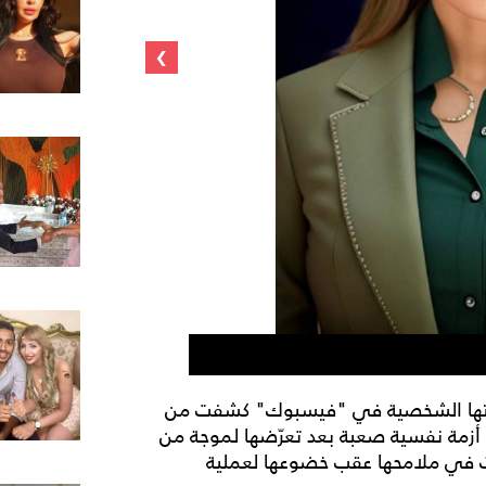
›
ريهام سعيد
فحتها الشخصية في "فيسبوك" كشفت من
هت أزمة نفسية صعبة بعد تعرّضها لموجة من
رات في ملامحها عقب خضوعها لعملية