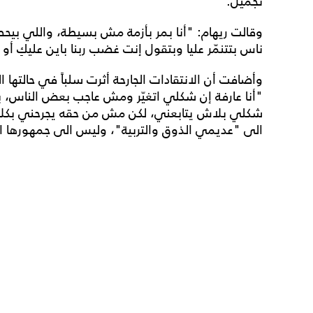
تجميل.
وقالت ريهام: "أنا بمر بأزمة مش بسيطة، واللي بي
ناس بتتنمّر عليا وبتقول إنت غضب ربنا باين عليكِ أو 
وأضافت أن الانتقادات الجارحة أثرت سلباً في حالتها ال
"أنا عارفة إن شكلي اتغيّر ومش عاجب بعض الناس، 
شكلي بلاش يتابعني، لكن مش من حقه يجرحني بكلام
الى "عديمي الذوق والتربية"، وليس الى جمهورها ال