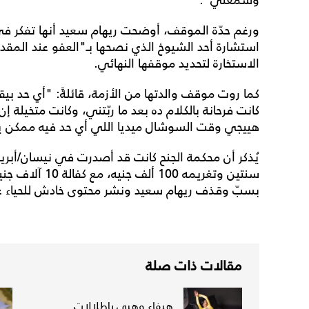
ورغم حدّة الموقف، أوضحت ريهام سعيد أنها تفكر في ا
استشارة أحد الشيوخ الذي نصحها بـ"العفو عند المقد
الاستخارة لتحديد موقفها النهائي.
كما روت موقف والدتها من الأزمة، قائلةً: "أي حد بيق
كانت فرحانة بالكلام ده بعد ما ربّتني، وكانت متخيلة 
هييجي وقت السوشال ميديا اللي أي حد فيه ممكن ي
يُذكر أن محكمة الجنح كانت قد أصدرت في نيسان/أبر
سنتين وتغريمه 100
بسبّ وقذف ريهام سعيد ونشر محتوى خادش للحياء عب
مقالات ذات صلة
هيفاء وهبي بإطلالات