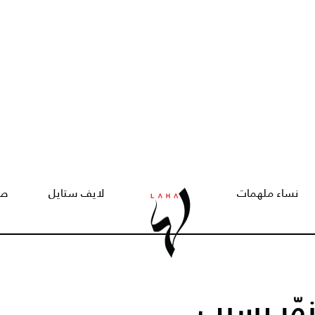
نساء ملهمات
لايف ستايل
صح
مّر بسبب