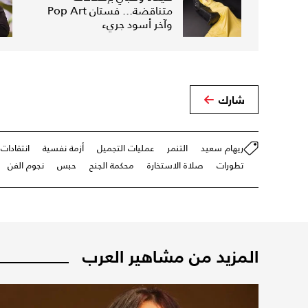
متناقضة... فستان Pop Art
وآخر أسود جريء
شارك
ريهام سعيد
التنمر
عمليات التجميل
أزمة نفسية
انتقادات
تطورات
صلاة الاستخارة
محكمة الجنح
حبس
نجوم الفن
المزيد من مشاهير العرب