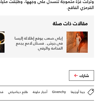
وتركت غرّة متموجة تنسدل على وجهها، وطبّقت مكياجاً 
القرمزي الفاقع.
مقالات ذات صلة
إيلي صعب يوقع إطلالة إليسا
في جرش.. فستان لامع يجمع
الفخامة والرقي
شارك
جينا أورتيغا
Givenchy
أحجار ملونة
طابع ديناميكي
قص