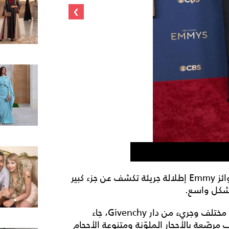
›
جينا أورتيغا
اختارت النجمة جينا أورتيغا خلال مشاركتها في حفل جوائز Emmy إطلالة جريئة تكشف عن جزء كبير
بشكل واسع.
ومشت الفنانة العالمية على السجادة الحمراء بفستان مختلف وجريء من دار Givenchy، جاء
ّعة بالأحجار الملوّنة ومتنوعة الأحجام