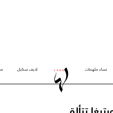
نساء ملهمات
لايف ستايل
صح
رتيغا تتألق