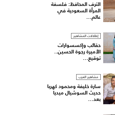
الترف المحافظ: فلسفة
المرأة السعودية في
عالم...
إطلالات المشاهير
حقائب وإكسسوارات
الأميرة رجوة الحسين..
توقيع...
مشاهير العرب
سارة خليفة ومحمود كهربا
حديث السوشيال ميديا
بعد...