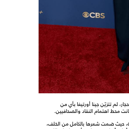
ار، لم تتزيّن جينا أورتيغا بأي من
نت محط اهتمام النقاد والصحافيين.
مة، حيث ضمت شعرها بالكامل من الخلف،