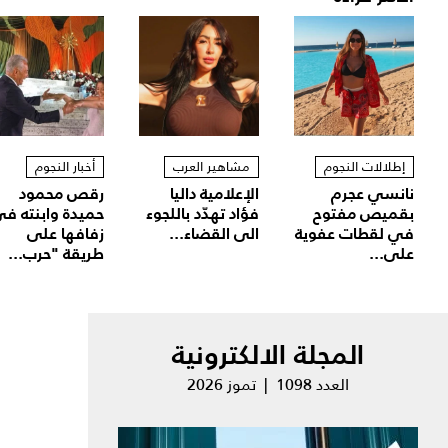
إطلالات النجوم
مشاهير العرب
أخبار النجوم
نانسي عجرم
الإعلامية داليا
رقص محمود
بقميص مفتوح
فؤاد تهدّد باللجوء
حميدة وابنته ف
في لقطات عفوية
الى القضاء...
زفافها على
على...
طريقة "حرب...
المجلة الالكترونية
العدد 1098 | تموز 2026