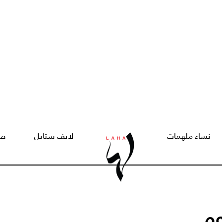
نساء ملهمات
لايف ستايل
صح
وم