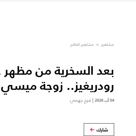
مشاهير
>
مشاهير العالم
بعد السخرية من مظهر ج
رودريغيز.. زوجة ميسي 
|
فرح جهمي
04 آب 2026
شارك