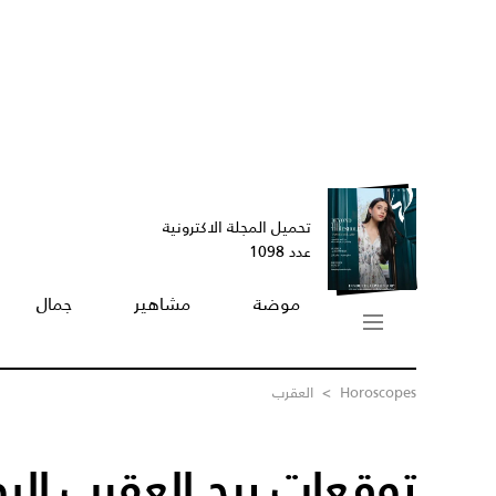
تحميل المجلة الاكترونية
عدد 1098
موضة
مشاهير
جمال
Horoscopes
>
العقرب
توقعات برج العقرب الي