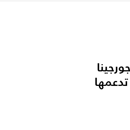
ورجينا
تدعمها