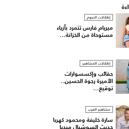
اءة
إطلالات النجوم
ميريام فارس تتمرد بأزياء
مستوحاة من الخزانة...
إطلالات المشاهير
حقائب وإكسسوارات
الأميرة رجوة الحسين..
توقيع...
مشاهير العرب
سارة خليفة ومحمود كهربا
حديث السوشيال ميديا