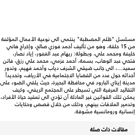
مسلسل "ظلم المصطبة" ينتمى الى نوعية الأعمال المؤلفة
من 15 حلقة، وهو من تأليف أحمد فوزي صالح، وإخراج هاني
خليفة ومحمد علي، وبطولة: ريهام عبد الغفور، إياد نصار،
فتحي عبد الوهاب، بسمة، أحمد عزمي، محمد علي رزق، فاتن
سعيد...، الى جانب ضيفَي الشرف دياب وأحمد فهيم، وتدور
أحداثه حول عدد من القضايا الاجتماعية في الأرياف، وتحديداً
مدينة إيتاي البارود في محافظة البحيرة، حيث يلقي الضوء على
التقاليد العرفية التي تسيطر على المجتمع الريفي، وكيف
يمكن تلك القوانين غير العادلة أن تؤدي الى تعقيد حياة الأفراد،
وتدمير العلاقات بينهم، وذلك من خلال قصص وحكايات
إنسانية ورومانسية مشوقة.
مقالات ذات صلة