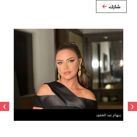
شارك
›
‹
ريهام عبد الغفور