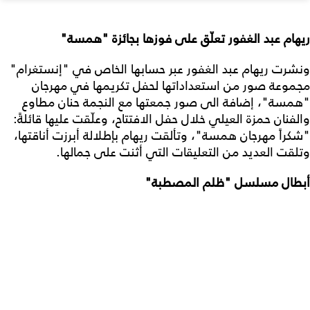
ريهام عبد الغفور تعلّق على فوزها بجائزة "همسة"
ونشرت ريهام عبد الغفور عبر حسابها الخاص في "إنستغرام"
مجموعة صور من استعداداتها لحفل تكريمها في مهرجان
"همسة"، إضافة الى صور جمعتها مع النجمة حنان مطاوع
والفنان حمزة العيلي خلال حفل الافتتاح، وعلّقت عليها قائلةً:
"شكراً مهرجان همسة"، وتألقت ريهام بإطلالة أبرزت أناقتها،
وتلقت العديد من التعليقات التي أثنت على جمالها.
أبطال مسلسل "ظلم المصطبة"