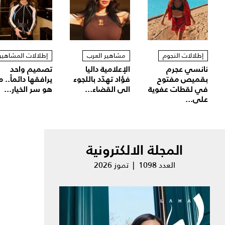
إطلالات النجوم
مشاهير العرب
إطلالات المشاهير
نانسي عجرم
الإعلامية داليا
تصميم واحد
بقميص مفتوح
فؤاد تهدّد باللجوء
يرافقها دائماً.. م
في لقطات عفوية
الى القضاء...
هو سر الخيار...
على...
المجلة الالكترونية
العدد 1098 | تموز 2026