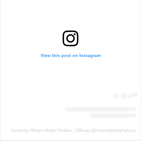
View this post on Instagram
A post shared by Riham Abdel Ghafour_Official (@rihamabdelghafour)