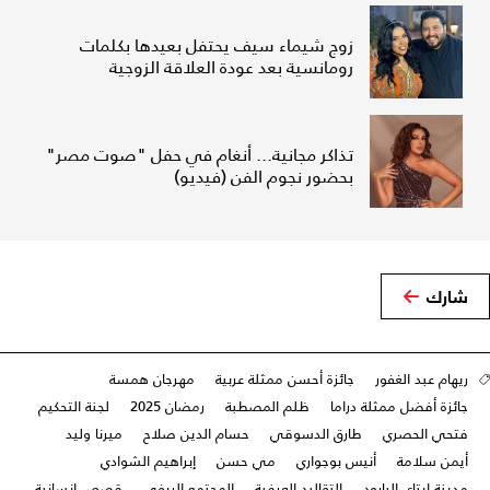
زوج شيماء سيف يحتفل بعيدها بكلمات
رومانسية بعد عودة العلاقة الزوجية
تذاكر مجانية... أنغام في حفل "صوت مصر"
بحضور نجوم الفن (فيديو)
شارك
ريهام عبد الغفور
جائزة أحسن ممثلة عربية
مهرجان همسة
جائزة أفضل ممثلة دراما
ظلم المصطبة
رمضان 2025
لجنة التحكيم
فتحي الحصري
طارق الدسوقي
حسام الدين صلاح
ميرنا وليد
أيمن سلامة
أنيس بوجواري
مي حسن
إبراهيم الشوادي
مدينة إيتاى البارود
التقاليد العرفية
المجتمع الريفي
قصص إنسانية