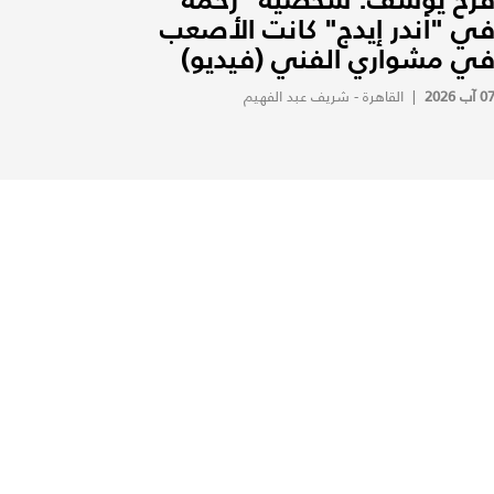
ي "أندر إيدج" كانت الأصعب
ي مشواري الفني (فيديو)
0 آب 2026
|
القاهرة - شريف عبد الفهيم