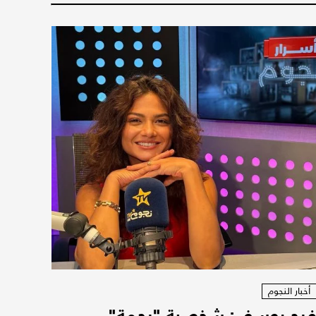
أخبار النجوم
رح يوسف: شخصية "رحمة"