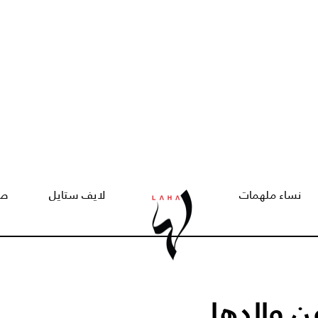
نساء ملهمات
لايف ستايل
صح
ن والدها