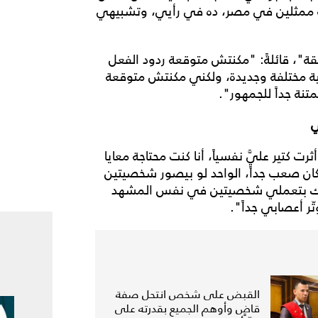
ة ممثلين في مصر، ده في رأيي، وتشبيهي
ة"، قائلةً: "مكنتش متوقعة ردود الفعل
ية مختلفة وجديدة، ولكني مكنتش متوقعة
تنة جداً للجمهور".
ي
ت كتير عليَّ نفسياً، أنا كنت محتاجة معايا
ن صعب جداً، الواحد لو بيصور شخصيتين
لك بتعملي شخصيتين في نفس المشهد
ر أعصابي جداً".
القبض على شخص انتحل صفة
قاضٍ وأوهم الجميع بقدرته على