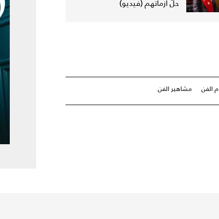
حلّ أزماتهم (فيديو)
م الفن
مشاهير الفن