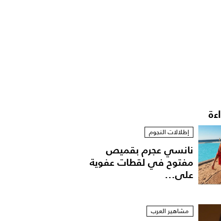
اءة
إطلالات النجوم
نانسي عجرم بقميص
مفتوح في لقطات عفوية
على...
مشاهير العرب