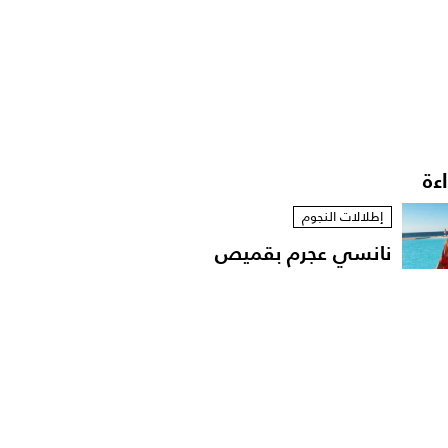
اءة
إطلالات النجوم
نانسي عجرم بقميص
مفتوح في لقطات عفوية
على...
أخبار النجوم
رقص محمود حميدة وابنته
في زفافها على طريقة