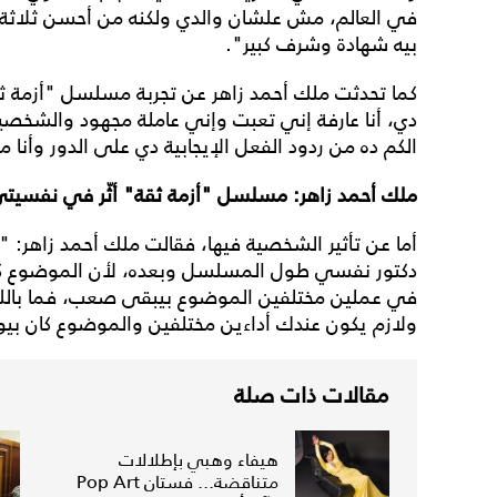
في العالم، مش علشان والدي ولكنه من أحسن ثلاث
بيه شهادة وشرف كبير".
كما تحدثت ملك أحمد زاهر عن تجربة مسلسل "أزمة ثق
دي، أنا عارفة إني تعبت وإني عاملة مجهود والشخص
الكم ده من ردود الفعل الإيجابية دي على الدور وأنا مم
ملك أحمد زاهر: مسلسل "أزمة ثقة" أثّر في نفسيت
أما عن تأثير الشخصية فيها، فقالت ملك أحمد زاهر: "أثر
دكتور نفسي طول المسلسل وبعده، لأن الموضوع كا
في عملين مختلفين الموضوع بيبقى صعب، فما با
ولازم يكون عندك أداءين مختلفين والموضوع كان بيوتّ
مقالات ذات صلة
هيفاء وهبي بإطلالات
متناقضة... فستان Pop Art