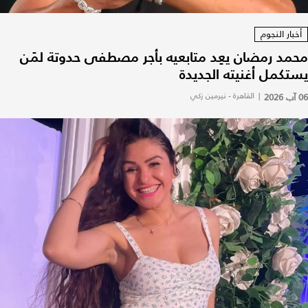
أخبار النجوم
محمد رمضان يعِد متابعيه بأجر مصطفى حدوتة لمَن
يستكمل أغنيته الجديدة
06 آب 2026
|
القاهرة - نيرمين زكي