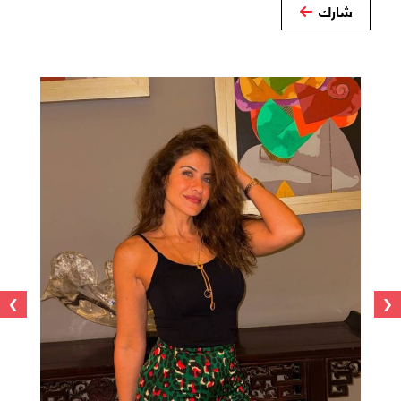
شارك
›
‹