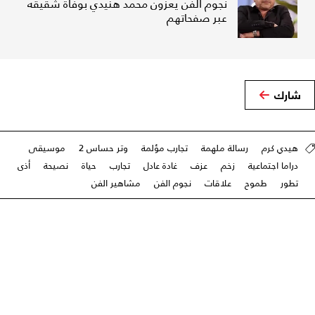
نجوم الفن يعزّون محمد هنيدي بوفاة شقيقه
عبر صفحاتهم
شارك
هيدي كرم
رسالة ملهمة
تجارب مؤلمة
وتر حساس 2
موسيقى
دراما اجتماعية
زخم
عزف
غادة عادل
تجارب
حياة
نصيحة
أذى
تطور
طموح
علاقات
نجوم الفن
مشاهير الفن