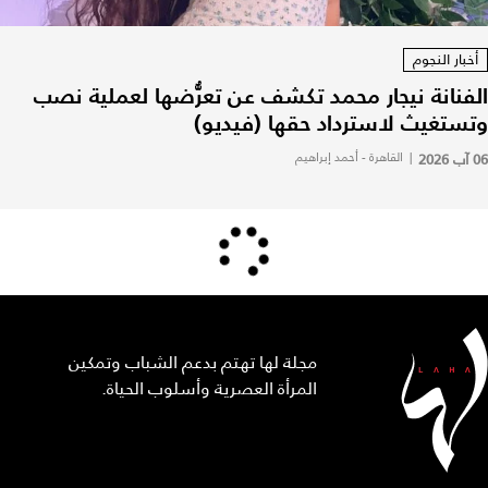
أخبار النجوم
الفنانة نيجار محمد تكشف عن تعرُّضها لعملية نصب
وتستغيث لاسترداد حقها (فيديو)
06 آب 2026
|
القاهرة - أحمد إبراهيم
مجلة لها تهتم بدعم الشباب وتمكين
المرأة العصرية وأسلوب الحياة.