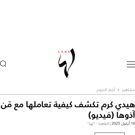
مشاهير
>
أخبار النجوم
هيدي كرم تكشف كيفية تعاملها مع مَن
آذوها (فيديو)
16 أيلول 2025
|
القاهرة - "لها"