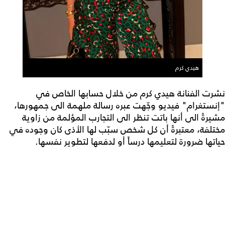
هيدي كرم
نشرت الفنانة هيدي كرم من خلال حسابها الخاص في
"إنستغرام" فيديو وجّهت عبره رسالة ملهمة الى جمهورها،
مشيرةً الى أنها باتت تنظر الى التجارب المؤلمة من زاوية
مختلفة، معتبرةً أن كل شخص سبّب لها الأذى كان وجوده في
حياتها ضرورة لتعليمها درساً أو لدفعها لتطوير نفسها.