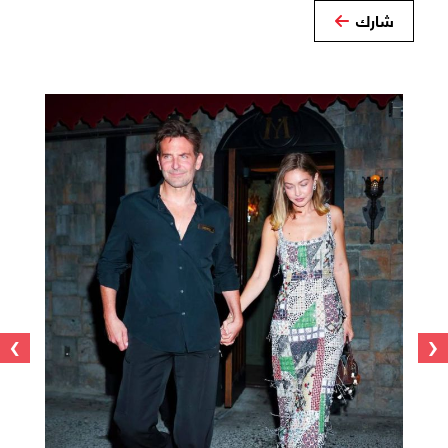
شارك
›
‹