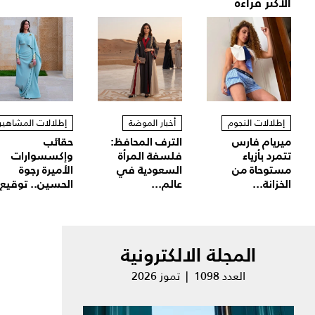
الأكثر قراءة
إطلالات النجوم
أخبار الموضة
إطلالات المشاهير
ميريام فارس
الترف المحافظ:
حقائب
تتمرد بأزياء
فلسفة المرأة
وإكسسوارات
مستوحاة من
السعودية في
الأميرة رجوة
الخزانة...
عالم...
الحسين.. توقيع.
المجلة الالكترونية
العدد 1098 | تموز 2026