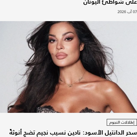
على شواطئ اليونان
07 آب 2026
إطلالات النجوم
سحر الدانتيل الأسود: نادين نسيب نجيم تضج أنوثةً