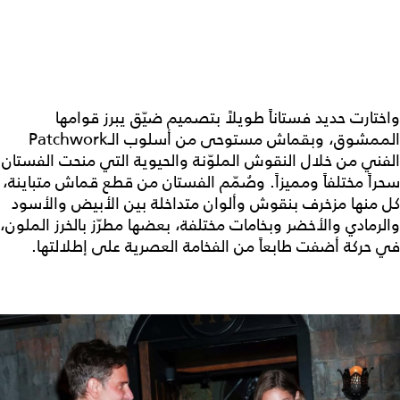
واختارت حديد فستاناً طويلاً بتصميم ضيّق يبرز قوامها
الممشوق، وبقماش مستوحى من أسلوب الـPatchwork
الفني من خلال النقوش الملوّنة والحيوية التي منحت الفستان
سحراً مختلفاً ومميزاً. وصُمّم الفستان من قطع قماش متباينة،
كل منها مزخرف بنقوش وألوان متداخلة بين الأبيض والأسود
والرمادي والأخضر وبخامات مختلفة، بعضها مطرّز بالخرز الملون،
في حركة أضفت طابعاً من الفخامة العصرية على إطلالتها.