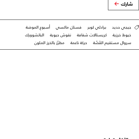
شارك
جيجي حديد
برادلي كوبر
فستان ماكسي
أسبوع الموضة
خيوط خرزية
كريستالات شفافة
نقوش حيوية
الباتشوورك
سروال مستقيم القَصّة
حركة ناعمة
مطرّز بالخرز الملون